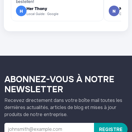
bestellen!
Her Thony
Nelly 
H
N
Local Guide · Google
Google 
ABONNEZ-VOUS À NOTRE
NEWSLETTER
Recevez directement dans votre boîte mail toutes les
dernières actualités, articles de blog et mises à jour
produits de notre entreprise.
REGISTRE