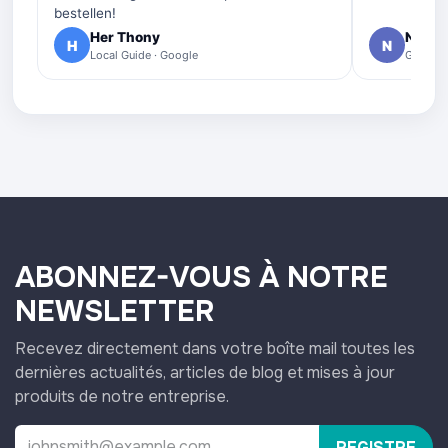
bestellen!
Her Thony
Nelly 
H
N
Local Guide · Google
Google 
ABONNEZ-VOUS À NOTRE
NEWSLETTER
Recevez directement dans votre boîte mail toutes les
dernières actualités, articles de blog et mises à jour
produits de notre entreprise.
REGISTRE