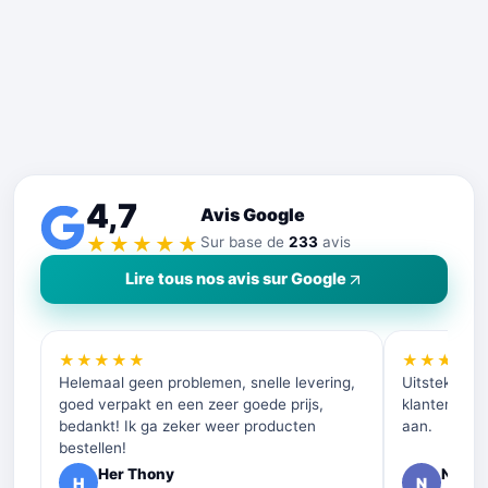
4,7
Avis Google
★★★★★
Sur base de
233
avis
Lire tous nos avis sur Google
★★★★★
★★★★
Helemaal geen problemen, snelle levering,
Uitstekende 
goed verpakt en een zeer goede prijs,
klantenservi
bedankt! Ik ga zeker weer producten
aan.
bestellen!
Her Thony
Nelly 
H
N