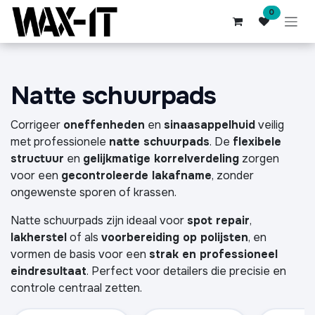
Overslaan naar inhoud
0
Natte schuurpads
Corrigeer
oneffenheden
en
sinaasappelhuid
veilig
met professionele
natte schuurpads
. De
flexibele
structuur
en
gelijkmatige korrelverdeling
zorgen
voor een
gecontroleerde lakafname
, zonder
ongewenste sporen of krassen.
Natte schuurpads zijn ideaal voor
spot repair
,
lakherstel
of als
voorbereiding op polijsten
, en
vormen de basis voor een
strak en professioneel
eindresultaat
. Perfect voor detailers die precisie en
controle centraal zetten.