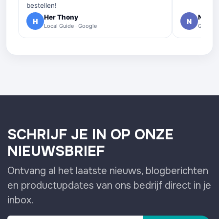
bestellen!
Her Thony
Nelly 
H
N
Local Guide · Google
Google 
SCHRIJF JE IN OP ONZE
NIEUWSBRIEF
Ontvang al het laatste nieuws, blogberichten
en productupdates van ons bedrijf direct in je
inbox.