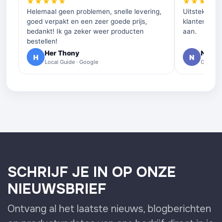
★★★★★
★★★★
Helemaal geen problemen, snelle levering,
Uitstekende 
goed verpakt en een zeer goede prijs,
klantenservi
bedankt! Ik ga zeker weer producten
aan.
bestellen!
Her Thony
Nelly 
H
N
Local Guide · Google
Google 
SCHRIJF JE IN OP ONZE
NIEUWSBRIEF
Ontvang al het laatste nieuws, blogberichten