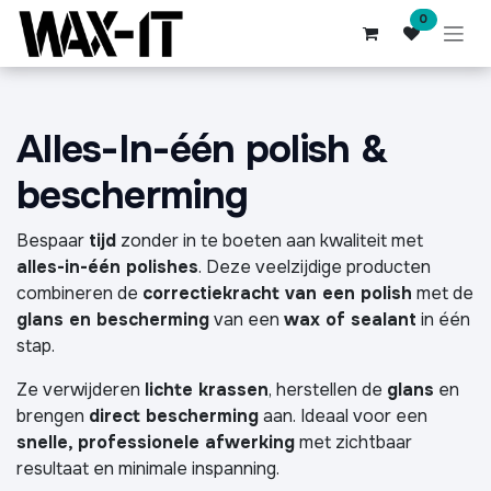
Overslaan naar inhoud
0
Alles-In-één polish &
bescherming
Bespaar
tijd
zonder in te boeten aan kwaliteit met
alles-in-één polishes
. Deze veelzijdige producten
combineren de
correctiekracht van een polish
met de
glans en bescherming
van een
wax of sealant
in één
stap.
Ze verwijderen
lichte krassen
, herstellen de
glans
en
brengen
direct bescherming
aan. Ideaal voor een
snelle, professionele afwerking
met zichtbaar
resultaat en minimale inspanning.