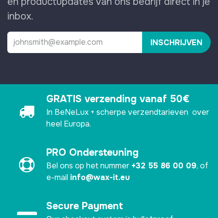
en productupdates van ons bedrijf direct in je
inbox.
INSCHRIJVEN
GRATIS verzending vanaf 50€
In BeNeLux + scherpe verzendtarieven over
heel Europa.
PRO Ondersteuning
Bel ons op het nummer
+32 55 86 00 09
, of
e-mail
info@wax-it.eu
Secure Payment