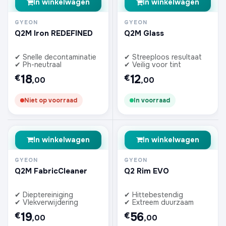
In winkelwagen
In winkelwagen
GYEON
GYEON
Q2M Iron REDEFINED
Q2M Glass
✔ Snelle decontaminatie
✔ Streeploos resultaat
✔ Ph-neutraal
✔ Veilig voor tint
18
12
€
€
,00
,00
Niet op voorraad
In voorraad
In winkelwagen
In winkelwagen
GYEON
GYEON
Q2M FabricCleaner
Q2 Rim EVO
✔ Dieptereiniging
✔ Hittebestendig
✔ Vlekverwijdering
✔ Extreem duurzaam
19
56
€
€
,00
,00