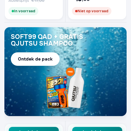
Adviesprijs
€
17,00
In voorraad
Niet op voorraad
SOFT99 QAD + GRATIS
QJUTSU SHAMPOO
Ontdek de pack