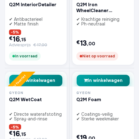
Q2M InteriorDetailer
Q2M Iron
WheelCleaner
REDEFINED
✔ Antibacterieel
✔ Krachtige reiniging
✔ Matte finish
✔ Ph-neutraal
-5%
16
€
,15
13
€
,00
Adviesprijs
€
17,00
In voorraad
Niet op voorraad
Zomer favoriet
In winkelwagen
In winkelwagen
GYEON
GYEON
Q2M WetCoat
Q2M Foam
✔ Directe waterafstoting
✔ Coatings-veilig
✔ Spray-and-rinse
✔ Sterke weekmaker
-5%
16
€
,15
19
€
,00