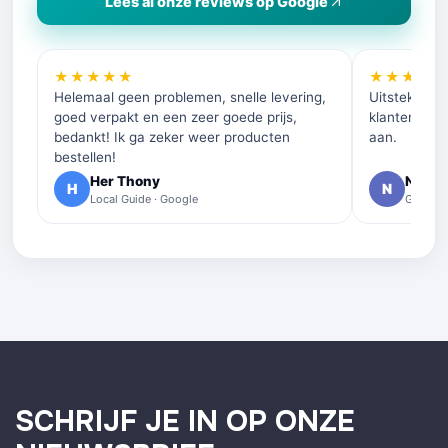
Lees al onze reviews op Google
★★★★★
★★★★
Helemaal geen problemen, snelle levering,
Uitstekende 
goed verpakt en een zeer goede prijs,
klantenservi
bedankt! Ik ga zeker weer producten
aan.
bestellen!
Her Thony
Nelly 
H
N
Local Guide · Google
Google 
SCHRIJF JE IN OP ONZE