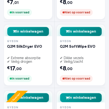
7
8
€
€
,01
,00
In voorraad
Niet op voorraad
In winkelwagen
In winkelwagen
GYEON
GYEON
Q2M SilkDryer EVO
Q2M SoftWipe EVO
✔ Extreme absorptie
✔ Dikke vezels
✔ Veilig drogen
✔ Veilig/zacht
17
8
€
€
,00
,00
In voorraad
Niet op voorraad
Zomer favoriet
In winkelwagen
In winkelwagen
GYEON
GYEON