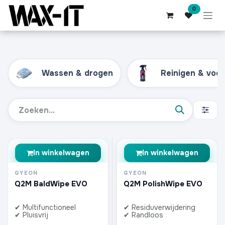
Overslaan naar inhoud
0
Wassen & drogen
Reinigen & voo
In winkelwagen
In winkelwagen
GYEON
GYEON
Q2M BaldWipe EVO
Q2M PolishWipe EVO
✔ Multifunctioneel
✔ Residuverwijdering
✔ Pluisvrij
✔ Randloos