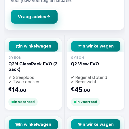
voor jouw voertuig en situatie.
Vraag advies
In winkelwagen
In winkelwagen
GYEON
GYEON
Q2M GlassPack EVO (2
Q2 View EVO
pack)
✔ Streeploos
✔ Regenafstotend
✔ Twee doeken
✔ Beter zicht
14
45
€
€
,00
,00
In voorraad
In voorraad
In winkelwagen
In winkelwagen