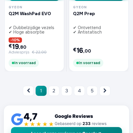
GYEON
GYEON
Q2M WashPad EVO
Q2M Prep
✔ Dubbelzijdige vezels
✔ Ontvettend
✔ Hoge absorptie
✔ Antistatisch
-10%
19
€
,80
16
€
,00
Adviesprijs
€
22,00
In voorraad
In voorraad
1
2
3
4
5
4,7
Google Reviews
★★★★★
Gebaseerd op
233
reviews