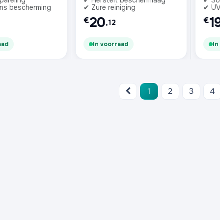
pareling
✔ Herstelt beschermlaag
✔ So
ns bescherming
✔ Zure reiniging
✔ UV
20
1
€
€
,12
aad
In voorraad
In
1
2
3
4