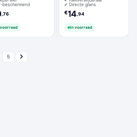
epel leer
✔ Kalkverwijderaar
-beschermend
✔ Directe glans
9
14
€
,76
,94
 voorraad
In voorraad
5