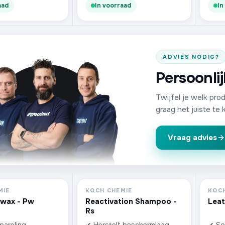
aad
In voorraad
In
ADVIES NODIG?
Persoonli
Twijfel je welk pro
graag het juiste te 
Vraag advies
MIE
KOCH CHEMIE
KOCH
rwax - Pw
Reactivation Shampoo -
Leat
Rs