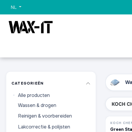
Overslaan naar inhoud
NL
Categorieën
Sets
Wassen
Promo
Alle 
Wa
CATEGORIEËN
Alle producten
Wassen & drogen
Reinigen & voorbereiden
KOCH CHE
Lakcorrectie & polijsten
Green Sta