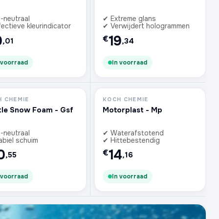
-neutraal
✔ Extreme glans
ectieve kleurindicator
✔ Verwijdert hologrammen
9
19
€
,01
,34
 voorraad
In voorraad
 CHEMIE
KOCH CHEMIE
le Snow Foam - Gsf
Motorplast - Mp
-neutraal
✔ Waterafstotend
abiel schuim
✔ Hittebestendig
0
14
€
,55
,16
 voorraad
In voorraad