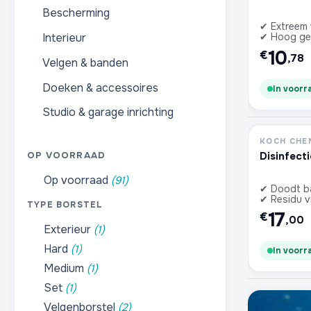
Bescherming
✔ Extreem 
Interieur
✔ Hoog ge
10
€
,78
Velgen & banden
Doeken & accessoires
In voorr
Studio & garage inrichting
KOCH CHE
Disinfect
OP VOORRAAD
Op voorraad
(91)
✔ Doodt b
✔ Residu vr
TYPE BORSTEL
17
€
,00
Exterieur
(1)
Hard
(1)
In voorr
Medium
(1)
Set
(1)
Velgenborstel
(2)