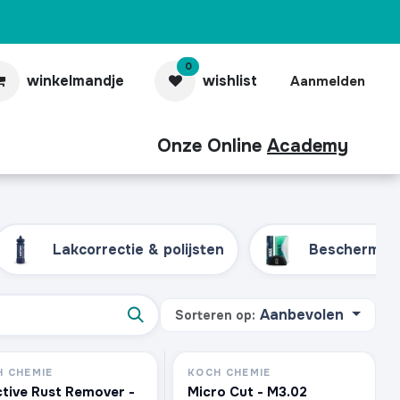
0
winkelmandje
wishlist
Aanmelden
Onze Online
Academy
aubonnen
Contact
Pro
Lakcorrectie & polijsten
Beschermin
Aanbevolen
Sorteren op:
 CHEMIE
KOCH CHEMIE
tive Rust Remover -
Micro Cut - M3.02