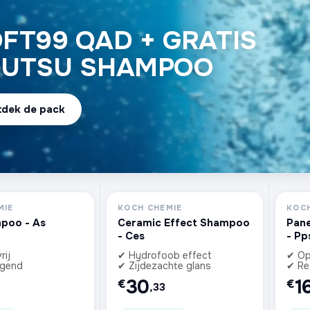
FT99 QAD + GRATIS
JUTSU SHAMPOO
tdek de pack
MIE
KOCH CHEMIE
KOCH
poo - As
Ceramic Effect Shampoo
Pane
- Ces
- Pp
rij
✔ Hydrofoob effect
✔ Op
igend
✔ Zijdezachte glans
✔ Res
30
1
€
€
,33