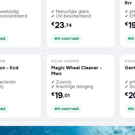
Rrr
veelzijdig
✔ Natuurlijke glans
✔ pH
concentreerd
✔ UV-beschermend
✔ Eff
23
1
€
€
,74
aad
In voorraad
In
MIE
KOCH CHEMIE
KOCH
ion - Kcd
Magic Wheel Cleaner -
Gent
Mwc
acteriën
✔ Zuurvrij
✔ pH
ij
✔ Krachtige reiniging
✔ St
19
2
€
€
,01
aad
In voorraad
In