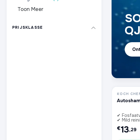
Toon Meer
SO
Q
PRIJSKLASSE
On
KOCH CHE
Autosham
✔ Fosfaatv
✔ Mild rein
13
€
,29