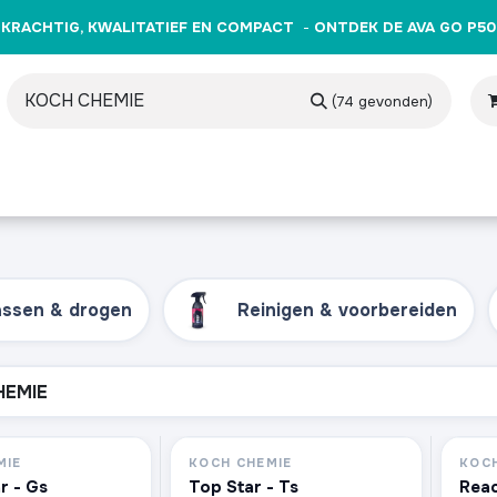
KRACHTIG, KWALITATIEF EN COMPACT
-
ONTDEK DE AVA GO P50
(74 gevonden)
producten
Merken
Opleidingen
Evenementen
Cade
ssen & drogen
Reinigen & voorbereiden
MIE
KOCH CHEMIE
KOCH
r - Gs
Top Star - Ts
Reac