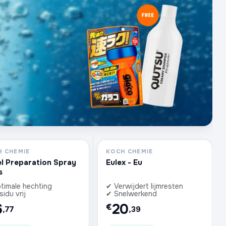
 CHEMIE
KOCH CHEMIE
l Preparation Spray
Eulex - Eu
s
timale hechting
✔ Verwijdert lijmresten
idu vrij
✔ Snelwerkend
6
20
€
,77
,39