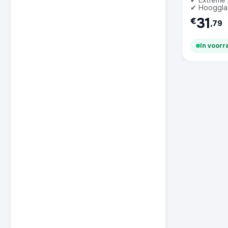
✔ Extreme 
✔ Hooggla
31
€
,79
In voorr