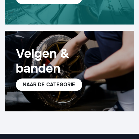
Velgen &
banden
NAAR
DE CATEG​​ORIE