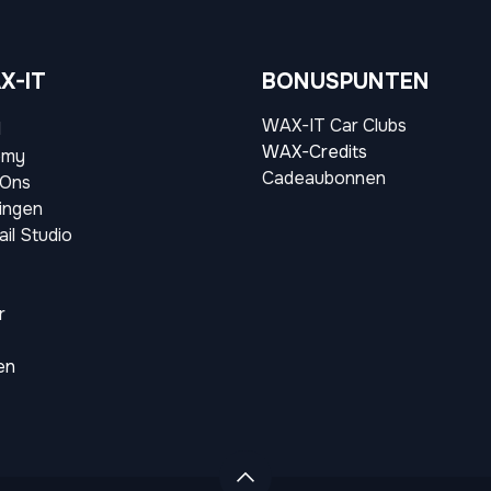
X-IT
BONUSPUNTEN
WAX-IT Car Clubs
l
WAX-Credits
emy
Cadeaubonnen
 Ons
ingen
il Studio
r
en