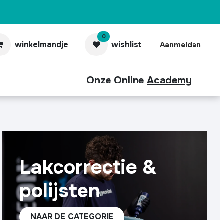
0
winkelmandje
wishlist
Aanmelden
Onze Online
Academy
aubonnen
Contact
Pro
Lakcorrectie &
polijsten
NAAR
DE CATEG​​ORIE