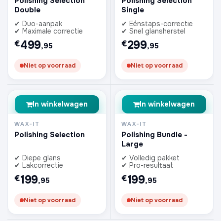
Polishing Selection
Polishing Selection
Double
Single
✔ Duo-aanpak
✔ Eénstaps-correctie
✔ Maximale correctie
✔ Snel glansherstel
499
299
€
€
,95
,95
Niet op voorraad
Niet op voorraad
In winkelwagen
In winkelwagen
WAX-IT
WAX-IT
Polishing Selection
Polishing Bundle -
Large
✔ Diepe glans
✔ Volledig pakket
✔ Lakcorrectie
✔ Pro-resultaat
199
199
€
€
,95
,95
Niet op voorraad
Niet op voorraad