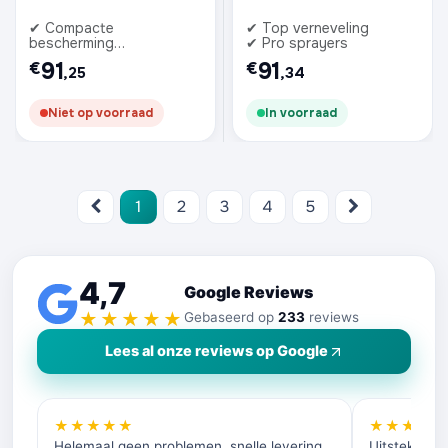
✔ Compacte
✔ Top verneveling
bescherming
✔ Pro sprayers
✔ Onderweg schoon
91
91
€
€
,25
,34
Niet op voorraad
In voorraad
1
2
3
4
5
4,7
Google Reviews
★★★★★
Gebaseerd op
233
reviews
Lees al onze reviews op Google
★★★★★
★★★★
Helemaal geen problemen, snelle levering,
Uitstekende 