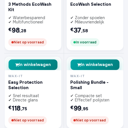
3 Methods EcoWash
EcoWash Selection
Kit
✔ Waterbesparend
✔ Zonder spoelen
✔ Multifunctioneel
✔ Milieuvriendelijk
98
37
€
€
,28
,58
Niet op voorraad
In voorraad
In winkelwagen
In winkelwagen
WAX-IT
WAX-IT
Easy Protection
Polishing Bundle -
Selection
Small
✔ Snel resultaat
✔ Compacte set
✔ Directe glans
✔ Effectief polijsten
118
99
€
€
,75
,95
Niet op voorraad
Niet op voorraad