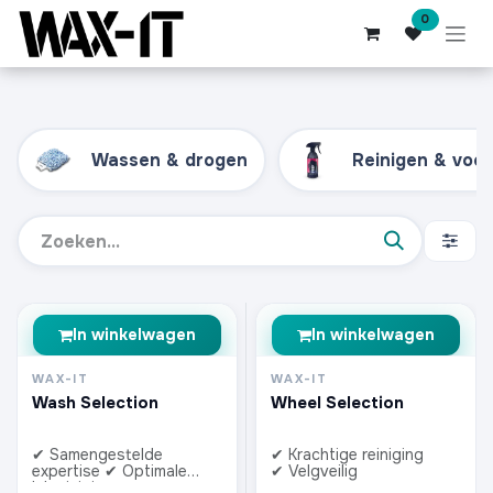
Overslaan naar inhoud
0
Wassen & drogen
Reinigen & voo
In winkelwagen
In winkelwagen
WAX-IT
WAX-IT
Wash Selection
Wheel Selection
✔ Samengestelde
✔ Krachtige reiniging
expertise ✔ Optimale
✔ Velgveilig
lakreiniging