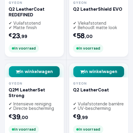
GYEON
GYEON
Q2 LeatherCoat
Q2 LeatherShield EVO
REDEFINED
✔ Vuilafstotend
✔ Vlekafstotend
✔ Matte finish
✔ Behoudt matte look
23
58
€
€
,99
,00
In voorraad
In voorraad
In winkelwagen
In winkelwagen
GYEON
GYEON
Q2M LeatherSet
Q2 LeatherCoat
Strong
✔ Intensieve reiniging
✔ Vuilafstotende barrière
✔ Directe bescherming
✔ UV-bescherming
39
9
€
€
,00
,99
In voorraad
In voorraad