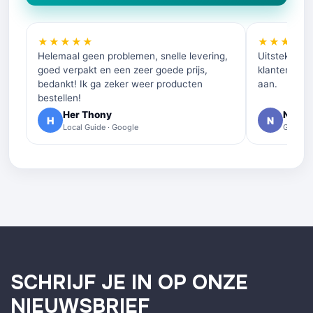
★★★★★
★★★★
Helemaal geen problemen, snelle levering,
Uitstekende 
goed verpakt en een zeer goede prijs,
klantenservi
bedankt! Ik ga zeker weer producten
aan.
bestellen!
Her Thony
Nelly 
H
N
Local Guide · Google
Google 
SCHRIJF JE IN OP ONZE
NIEUWSBRIEF