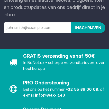
Ontvang al het laatste nieuws, blogberichten
en productupdates van ons bedrijf direct in je
inbox.
INSCHRIJVEN
GRATIS verzending vanaf 50€
In BeNeLux + scherpe verzendtarieven over
heel Europa.
PRO Ondersteuning
Bel ons op het nummer
+32 55 86 00 09
, of
e-mail
info@wax-it.eu