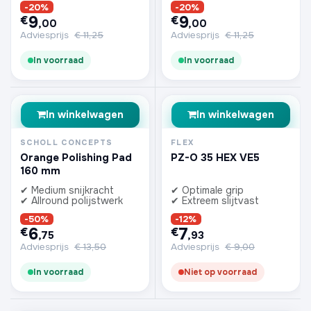
-20%
-20%
9
9
€
€
,00
,00
Adviesprijs
€
11,25
Adviesprijs
€
11,25
In voorraad
In voorraad
In winkelwagen
In winkelwagen
SCHOLL CONCEPTS
FLEX
Orange Polishing Pad
PZ-O 35 HEX VE5
160 mm
✔ Medium snijkracht
✔ Optimale grip
✔ Allround polijstwerk
✔ Extreem slijtvast
-50%
-12%
6
7
€
€
,75
,93
Adviesprijs
€
13,50
Adviesprijs
€
9,00
In voorraad
Niet op voorraad