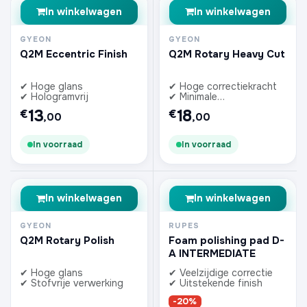
In winkelwagen
In winkelwagen
GYEON
GYEON
Q2M Eccentric Finish
Q2M Rotary Heavy Cut
✔ Hoge glans
✔ Hoge correctiekracht
✔ Hologramvrij
✔ Minimale
stofontwikkeling
13
18
€
€
,00
,00
In voorraad
In voorraad
In winkelwagen
In winkelwagen
GYEON
RUPES
Q2M Rotary Polish
Foam polishing pad D-
A INTERMEDIATE
✔ Hoge glans
✔ Veelzijdige correctie
✔ Stofvrije verwerking
✔ Uitstekende finish
-20%