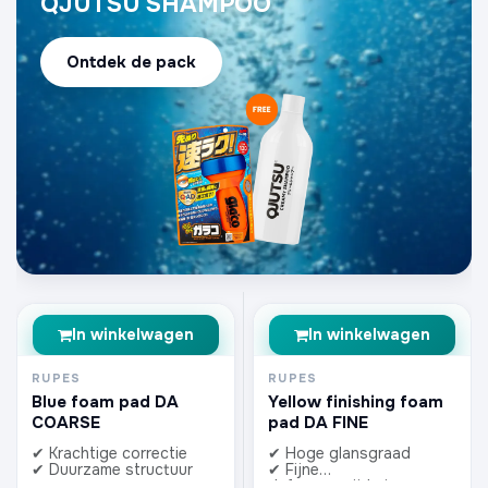
QJUTSU SHAMPOO
Ontdek de pack
In winkelwagen
In winkelwagen
RUPES
RUPES
Blue foam pad DA
Yellow finishing foam
COARSE
pad DA FINE
✔ Krachtige correctie
✔ Hoge glansgraad
✔ Duurzame structuur
✔ Fijne
defectverwijdering