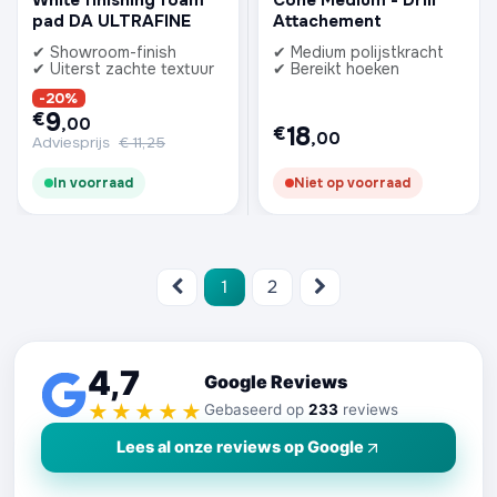
pad DA ULTRAFINE
Attachement
✔ Showroom-finish
✔ Medium polijstkracht
✔ Uiterst zachte textuur
✔ Bereikt hoeken
-20%
9
€
,00
18
€
,00
Adviesprijs
€
11,25
In voorraad
Niet op voorraad
1
2
4,7
Google Reviews
★★★★★
Gebaseerd op
233
reviews
Lees al onze reviews op Google