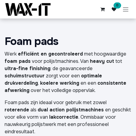
Overslaan naar inhoud
0
Foam pads
Werk
efficiënt en gecontroleerd
met hoogwaardige
foam pads
voor polijstmachines. Van
heavy cut
tot
ultra-fine finishing
: de geavanceerde
schuimstructuur
zorgt voor een
optimale
drukverdeling
,
koelere werking
en een
consistente
afwerking
over het volledige oppervlak.
Foam pads zijn ideaal voor gebruik met zowel
roterende
als
dual action polijstmachines
en geschikt
voor elke vorm van
lakcorrectie
. Onmisbaar voor
nauwkeurig polijstwerk met een professioneel
eindresultaat.