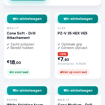
In winkelwagen
In winkelwagen
WAX-IT
FLEX
Cone Soft - Drill
PZ-V 35 HEX VE5
Attachement
✔ Zacht polijsten
✔ Optimale grip
✔ Bereikt hoeken
✔ Extreem slijtvast
-12%
7
€
,93
18
€
,00
Adviesprijs
€
9,00
In voorraad
Niet op voorraad
In winkelwagen
In winkelwagen
RUPES
WAX-IT
White finishing foam
Cone Medium - Drill