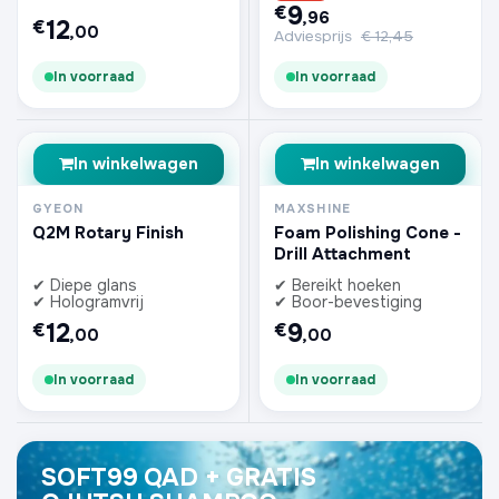
9
€
,96
12
€
,00
Adviesprijs
€
12,45
In voorraad
In voorraad
In winkelwagen
In winkelwagen
GYEON
MAXSHINE
Q2M Rotary Finish
Foam Polishing Cone -
Drill Attachment
✔ Diepe glans
✔ Bereikt hoeken
✔ Hologramvrij
✔ Boor-bevestiging
12
9
€
€
,00
,00
In voorraad
In voorraad
SOFT99 QAD + GRATIS