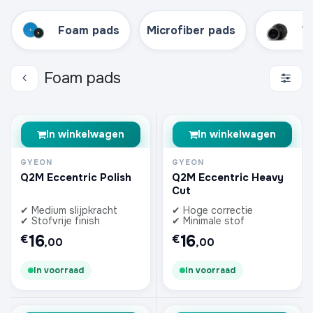
Foam pads
Microfiber pads
W
Foam pads
In winkelwagen
In winkelwagen
GYEON
GYEON
Q2M Eccentric Polish
Q2M Eccentric Heavy
Cut
✔ Medium slijpkracht
✔ Hoge correctie
✔ Stofvrije finish
✔ Minimale stof
16
16
€
€
,00
,00
In voorraad
In voorraad