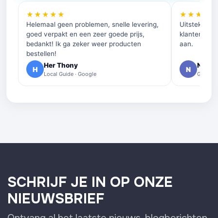
★★★★★
★★★★
Helemaal geen problemen, snelle levering,
Uitstekende 
goed verpakt en een zeer goede prijs,
klantenservi
bedankt! Ik ga zeker weer producten
aan.
bestellen!
Her Thony
Nelly 
H
N
Local Guide · Google
Google 
SCHRIJF JE IN OP ONZE
NIEUWSBRIEF