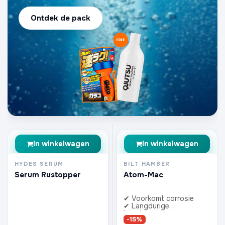
Ontdek de pack
In winkelwagen
In winkelwagen
HYDES SERUM
BILT HAMBER
Serum Rustopper
Atom-Mac
✔ Voorkomt corrosie
✔ Langdurige
bescherming
-15%