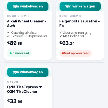
In winkelwagen
In winkelwagen
KOCH CHEMIE
KOCH CHEMIE
Alkali Wheel Cleaner -
Felgenblitz säurefrei -
Awh
Fb
✔ Krachtig alkalisch
✔ Zuurvrije reiniging
✔ Extreem vuiloplossend
✔ Met indicator
89
63
€
€
,55
,34
In voorraad
Niet op voorraad
In winkelwagen
GYEON
Q2M TireExpress ❤︎⁠
Q2M TireCleaner
33
€
,99