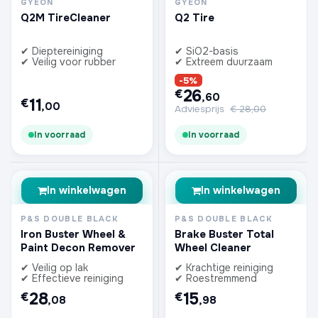
GYEON
GYEON
Q2M TireCleaner
Q2 Tire
✔ Dieptereiniging
✔ SiO2-basis
✔ Veilig voor rubber
✔ Extreem duurzaam
-5%
26
€
,60
11
€
,00
Adviesprijs
€
28,00
In voorraad
In voorraad
In winkelwagen
In winkelwagen
P&S DOUBLE BLACK
P&S DOUBLE BLACK
Iron Buster Wheel &
Brake Buster Total
Paint Decon Remover
Wheel Cleaner
✔ Veilig op lak
✔ Krachtige reiniging
✔ Effectieve reiniging
✔ Roestremmend
28
15
€
€
,08
,98