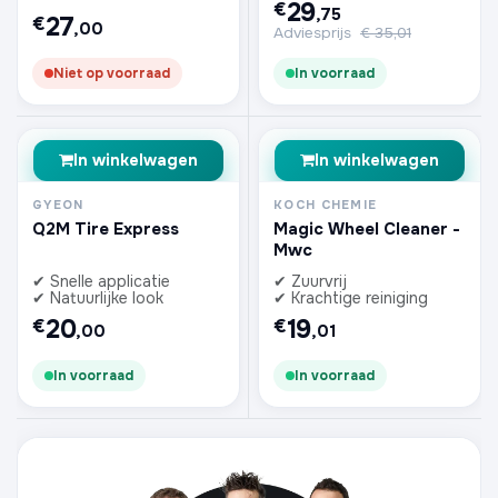
29
€
,75
27
€
,00
Adviesprijs
€
35,01
Niet op voorraad
In voorraad
In winkelwagen
In winkelwagen
GYEON
KOCH CHEMIE
Q2M Tire Express
Magic Wheel Cleaner -
Mwc
✔ Snelle applicatie
✔ Zuurvrij
✔ Natuurlijke look
✔ Krachtige reiniging
20
19
€
€
,00
,01
In voorraad
In voorraad