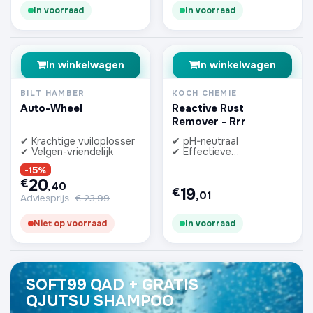
In voorraad
In voorraad
In winkelwagen
In winkelwagen
BILT HAMBER
KOCH CHEMIE
Auto-Wheel
Reactive Rust
Remover - Rrr
✔ Krachtige vuiloplosser
✔ pH-neutraal
✔ Velgen-vriendelijk
✔ Effectieve
kleurindicator
-15%
20
€
,40
19
€
,01
Adviesprijs
€
23,99
Niet op voorraad
In voorraad
SOFT99 QAD + GRATIS
QJUTSU SHAMPOO