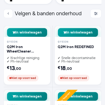
Velgen & banden onderhoud
In winkelwagen
In winkelwagen
GYEON
GYEON
Q2M Iron
Q2M Iron REDEFINED
WheelCleaner
REDEFINED
✔ Krachtige reiniging
✔ Snelle decontaminatie
✔ Ph-neutraal
✔ Ph-neutraal
13
18
€
€
,00
,00
Niet op voorraad
Niet op voorraad
Zomer favoriet
In winkelwagen
In winkelwagen