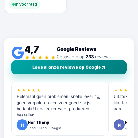
In voorraad
4,7
Google Reviews
★★★★★
Gebaseerd op
233
reviews
Lees al onze reviews op Google
★★★★★
★★★★
Helemaal geen problemen, snelle levering,
Uitstekende 
goed verpakt en een zeer goede prijs,
klantenservi
bedankt! Ik ga zeker weer producten
aan.
bestellen!
Her Thony
Nelly 
H
N
Local Guide · Google
Google 