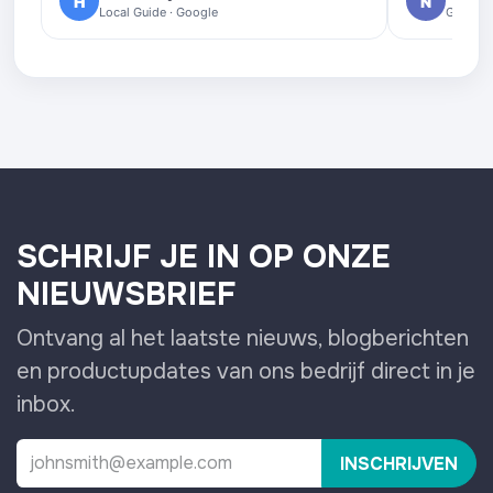
H
N
Local Guide · Google
Google 
SCHRIJF JE IN OP ONZE
NIEUWSBRIEF
Ontvang al het laatste nieuws, blogberichten
en productupdates van ons bedrijf direct in je
inbox.
INSCHRIJVEN