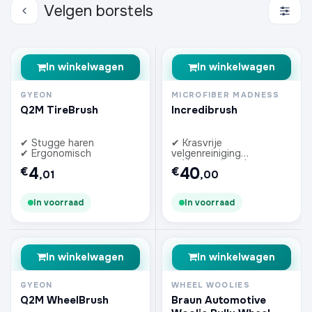
Velgen borstels
In winkelwagen
In winkelwagen
GYEON
MICROFIBER MADNESS
Q2M TireBrush
Incredibrush
✔ Stugge haren
✔ Krasvrije
✔ Ergonomisch
velgenreiniging
✔ Vervangbare hoes
4
40
€
€
,01
,00
In voorraad
In voorraad
In winkelwagen
In winkelwagen
GYEON
WHEEL WOOLIES
Q2M WheelBrush
Braun Automotive