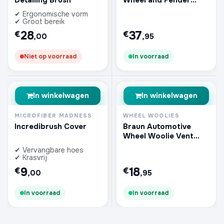
Brush
✔ Ergonomische vorm
✔ Groot bereik
28
37
€
€
,00
,95
Niet op voorraad
In voorraad
In winkelwagen
In winkelwagen
MICROFIBER MADNESS
WHEEL WOOLIES
Incredibrush Cover
Braun Automotive
Wheel Woolie Vent
Brush
✔ Vervangbare hoes
✔ Krasvrij
9
18
€
€
,00
,95
In voorraad
In voorraad