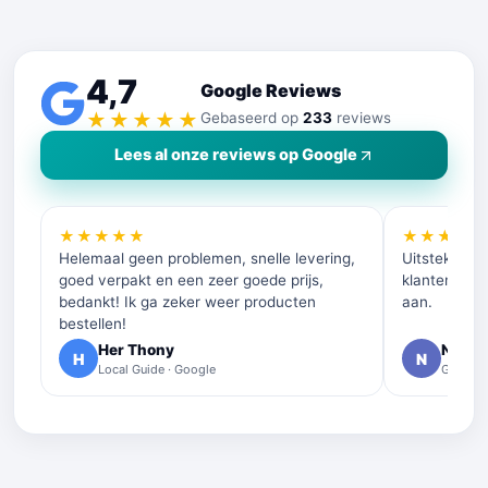
4,7
Google Reviews
★★★★★
Gebaseerd op
233
reviews
Lees al onze reviews op Google
★★★★★
★★★★
Helemaal geen problemen, snelle levering,
Uitstekende 
goed verpakt en een zeer goede prijs,
klantenservi
bedankt! Ik ga zeker weer producten
aan.
bestellen!
Her Thony
Nelly 
H
N
Local Guide · Google
Google 