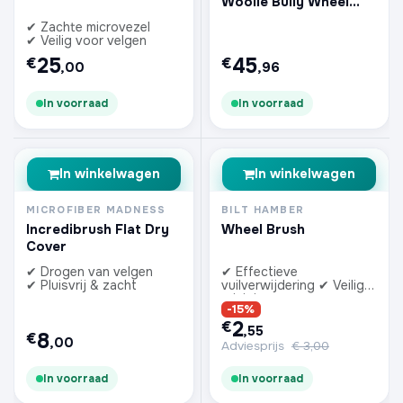
Woolie Bully Wheel
and Rim Brush
✔ Zachte microvezel
✔ Veilig voor velgen
25
45
€
€
,00
,96
In voorraad
In voorraad
In winkelwagen
In winkelwagen
MICROFIBER MADNESS
BILT HAMBER
Incredibrush Flat Dry
Wheel Brush
Cover
✔ Drogen van velgen
✔ Effectieve
✔ Pluisvrij & zacht
vuilverwijdering ✔ Veilige
reiniging
-15%
2
€
,55
8
€
,00
Adviesprijs
€
3,00
In voorraad
In voorraad