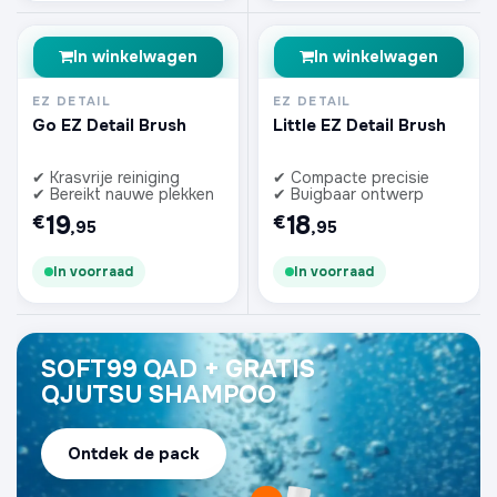
In winkelwagen
In winkelwagen
EZ DETAIL
EZ DETAIL
Go EZ Detail Brush
Little EZ Detail Brush
✔ Krasvrije reiniging
✔ Compacte precisie
✔ Bereikt nauwe plekken
✔ Buigbaar ontwerp
19
18
€
€
,95
,95
In voorraad
In voorraad
SOFT99 QAD + GRATIS
QJUTSU SHAMPOO
Ontdek de pack