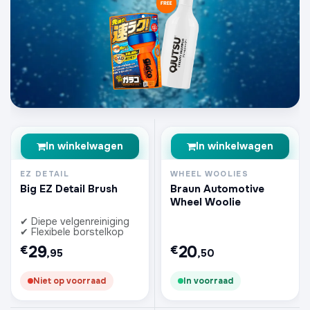
In winkelwagen
In winkelwagen
EZ DETAIL
WHEEL WOOLIES
Big EZ Detail Brush
Braun Automotive
Wheel Woolie
✔ Diepe velgenreiniging
✔ Flexibele borstelkop
29
20
€
€
,95
,50
Niet op voorraad
In voorraad