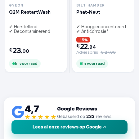
GYEON
BILT HAMBER
Q2M RestartWash
Phat-Neut
✔ Herstellend
✔ Hooggeconcentreerd
✔ Decontaminerend
✔ Anticorrosief
-15%
22
€
,94
23
€
,00
Adviesprijs
€
27,00
In voorraad
In voorraad
4,7
Google Reviews
★★★★★
Gebaseerd op
233
reviews
Lees al onze reviews op Google