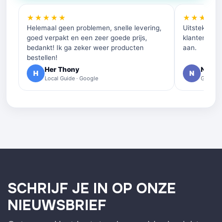
★★★★★
★★★★
Helemaal geen problemen, snelle levering,
Uitstekende 
goed verpakt en een zeer goede prijs,
klantenservi
bedankt! Ik ga zeker weer producten
aan.
bestellen!
Her Thony
Nelly 
H
N
Local Guide · Google
Google 
SCHRIJF JE IN OP ONZE
NIEUWSBRIEF