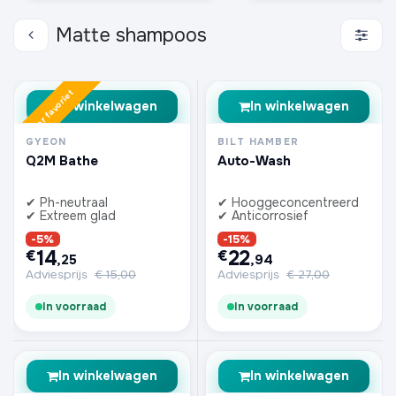
Matte shampoos
Zomer favoriet
In winkelwagen
In winkelwagen
GYEON
BILT HAMBER
Q2M Bathe
Auto-Wash
✔ Ph-neutraal
✔ Hooggeconcentreerd
✔ Extreem glad
✔ Anticorrosief
-5%
-15%
14
22
€
€
,25
,94
Adviesprijs
€
15,00
Adviesprijs
€
27,00
In voorraad
In voorraad
In winkelwagen
In winkelwagen