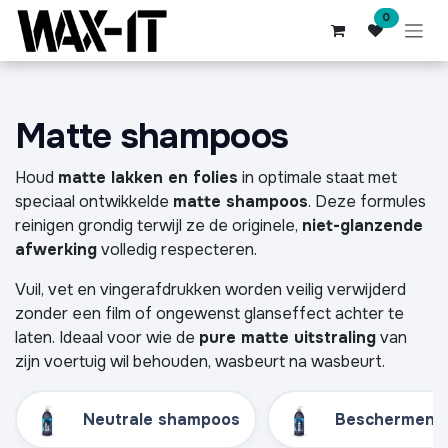
Overslaan naar inhoud
0
Matte shampoos
Houd
matte lakken en folies
in optimale staat met
speciaal ontwikkelde
matte shampoos
. Deze formules
reinigen grondig terwijl ze de originele,
niet-glanzende
afwerking
volledig respecteren.
Vuil, vet en vingerafdrukken worden veilig verwijderd
zonder een film of ongewenst glanseffect achter te
laten. Ideaal voor wie de
pure matte uitstraling
van
zijn voertuig wil behouden, wasbeurt na wasbeurt.
Neutrale shampoos
Beschermend