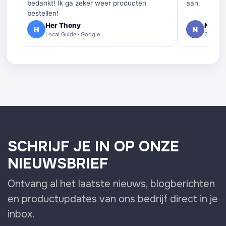
bedankt! Ik ga zeker weer producten
aan.
bestellen!
Her Thony
Nelly 
H
N
Local Guide · Google
Google 
SCHRIJF JE IN OP ONZE
NIEUWSBRIEF
Ontvang al het laatste nieuws, blogberichten
en productupdates van ons bedrijf direct in je
inbox.