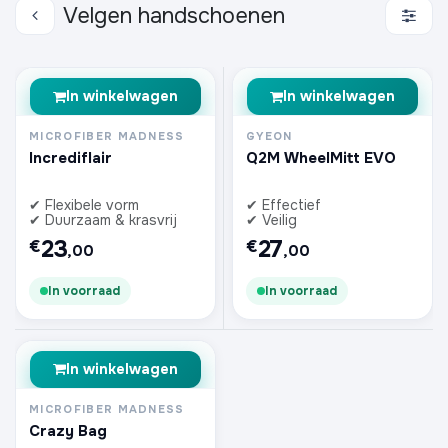
Velgen handschoenen
In winkelwagen
In winkelwagen
MICROFIBER MADNESS
GYEON
Incrediflair
Q2M WheelMitt EVO
✔ Flexibele vorm
✔ Effectief
✔ Duurzaam & krasvrij
✔ Veilig
23
27
€
€
,00
,00
In voorraad
In voorraad
In winkelwagen
MICROFIBER MADNESS
Crazy Bag