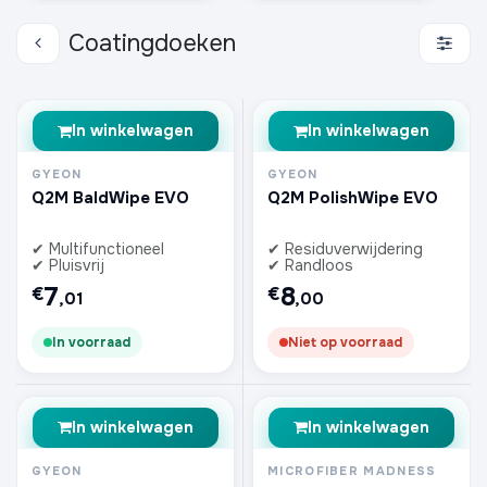
Coatingdoeken
In winkelwagen
In winkelwagen
GYEON
GYEON
Q2M BaldWipe EVO
Q2M PolishWipe EVO
✔ Multifunctioneel
✔ Residuverwijdering
✔ Pluisvrij
✔ Randloos
7
8
€
€
,01
,00
In voorraad
Niet op voorraad
In winkelwagen
In winkelwagen
GYEON
MICROFIBER MADNESS