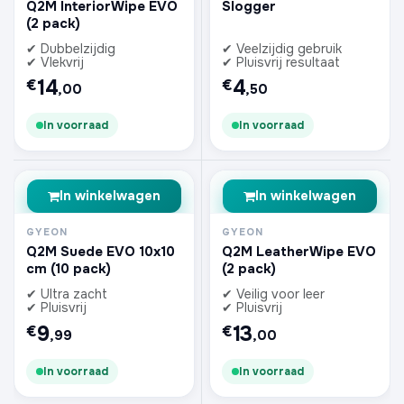
Q2M InteriorWipe EVO
Slogger
(2 pack)
✔ Dubbelzijdig
✔ Veelzijdig gebruik
✔ Vlekvrij
✔ Pluisvrij resultaat
14
4
€
€
,00
,50
In voorraad
In voorraad
In winkelwagen
In winkelwagen
GYEON
GYEON
Q2M Suede EVO 10x10
Q2M LeatherWipe EVO
cm (10 pack)
(2 pack)
✔ Ultra zacht
✔ Veilig voor leer
✔ Pluisvrij
✔ Pluisvrij
9
13
€
€
,99
,00
In voorraad
In voorraad