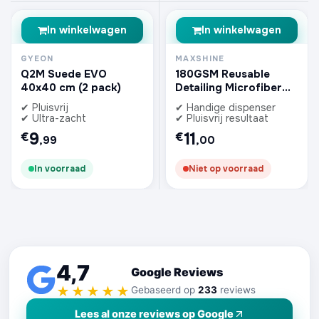
In winkelwagen
In winkelwagen
GYEON
MAXSHINE
Q2M Suede EVO
180GSM Reusable
40x40 cm (2 pack)
Detailing Microfiber
Towels with Dispenser
✔ Pluisvrij
✔ Handige dispenser
Box
✔ Ultra-zacht
✔ Pluisvrij resultaat
9
11
€
€
,99
,00
In voorraad
Niet op voorraad
4,7
Google Reviews
★★★★★
Gebaseerd op
233
reviews
Lees al onze reviews op Google