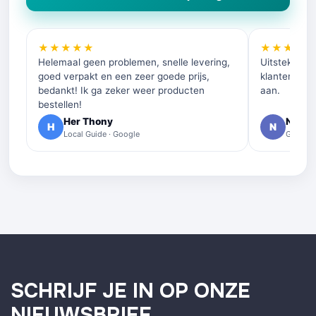
★★★★★
★★★★
Helemaal geen problemen, snelle levering,
Uitstekende 
goed verpakt en een zeer goede prijs,
klantenservi
bedankt! Ik ga zeker weer producten
aan.
bestellen!
Her Thony
Nelly 
H
N
Local Guide · Google
Google 
SCHRIJF JE IN OP ONZE
NIEUWSBRIEF