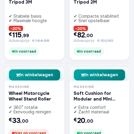
Tripod 3M
Tripod 2M
✔ Stabiele basis
✔ Compacte stabiliteit
✔ Maximale hoogte
✔ Snel opstelbaar
-20%
-20%
115
82
€
€
,99
,00
Adviesprijs
€
144,99
Adviesprijs
€
102,50
In voorraad
In voorraad
In winkelwagen
In winkelwagen
MAXSHINE
MAXSHINE
Wheel Motorcycle
Soft Cushion for
Wheel Stand Roller
Modular and Mini
Creeper
✔ 360° rotatie
✔ Extra comfort
✔ Eenvoudig reinigen
✔ Zacht materiaal
33
20
€
€
,00
,00
Niet op voorraad
In voorraad