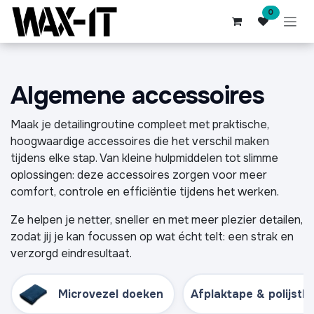
Overslaan naar inhoud
0
Algemene accessoires
Maak je detailing­routine compleet met praktische,
hoogwaardige accessoires die het verschil maken
tijdens elke stap. Van kleine hulpmiddelen tot slimme
oplossingen: deze accessoires zorgen voor meer
comfort, controle en efficiëntie tijdens het werken.
Ze helpen je netter, sneller en met meer plezier detailen,
zodat jij je kan focussen op wat écht telt: een strak en
verzorgd eindresultaat.
Microvezel doeken
Afplaktape & polijsth