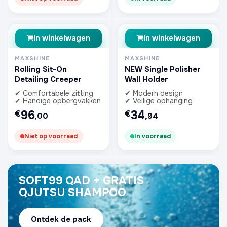
In winkelwagen
In winkelwagen
MAXSHINE
MAXSHINE
Rolling Sit-On
NEW Single Polisher
Detailing Creeper
Wall Holder
✔ Comfortabele zitting
✔ Modern design
✔ Handige opbergvakken
✔ Veilige ophanging
96
34
€
€
,00
,94
Niet op voorraad
In voorraad
SOFT99 QAD + GRATIS
QJUTSU SHAMPOO
Ontdek de pack