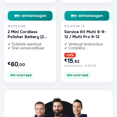
In winkelwagen
In winkelwagen
MAXSHINE
GOIZPER IK
2 Mini Cordless
Service Kit Multi 6-9-
Polisher Battery (2
12 / Multi Pro 9-12
pcs)
✔ Dubbele werktijd
✔ Verlengt levensduur
✔ Snel verwisselbaar
✔ Complete
onderhoudsset
-12%
15
€
,62
60
€
,00
Adviesprijs
€
17,75
In voorraad
In voorraad