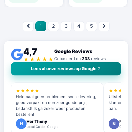
1
2
3
4
5
4,7
Google Reviews
★★★★★
Gebaseerd op
233
reviews
Lees al onze reviews op Google
★★★★★
★★★★
Helemaal geen problemen, snelle levering,
Uitstekende 
goed verpakt en een zeer goede prijs,
klantenservi
bedankt! Ik ga zeker weer producten
aan.
bestellen!
Her Thony
Nelly 
H
N
Local Guide · Google
Google 