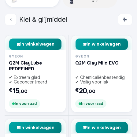
Klei & glijmiddel
In winkelwagen
In winkelwagen
GYEON
GYEON
Q2M ClayLube
Q2M Clay Mild EVO
REDEFINED
✔ Extreem glad
✔ Chemicaliënbestendig
✔ Geconcentreerd
✔ Veilig voor lak
15
20
€
€
,00
,00
In voorraad
In voorraad
In winkelwagen
In winkelwagen