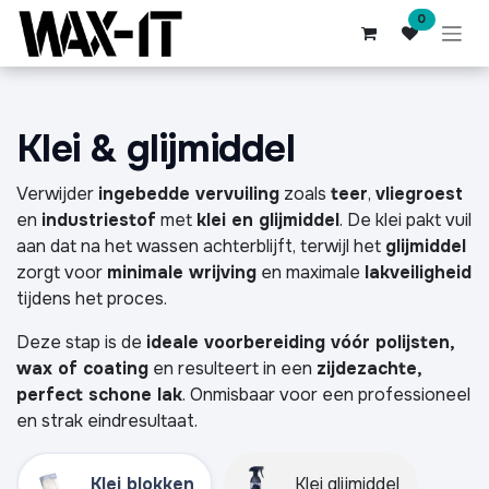
Overslaan naar inhoud
0
Klei & glijmiddel
Verwijder
ingebedde vervuiling
zoals
teer
,
vliegroest
en
industriestof
met
klei en glijmiddel
. De klei pakt vuil
aan dat na het wassen achterblijft, terwijl het
glijmiddel
zorgt voor
minimale wrijving
en maximale
lakveiligheid
tijdens het proces.
Deze stap is de
ideale voorbereiding vóór polijsten,
wax of coating
en resulteert in een
zijdezachte,
perfect schone lak
. Onmisbaar voor een professioneel
en strak eindresultaat.
Klei blokken
Klei glijmiddel