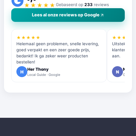
★★★★★
Gebaseerd op
233
reviews
Lees al onze reviews op Google
★★★★★
★★★★
Helemaal geen problemen, snelle levering,
Uitstekende 
goed verpakt en een zeer goede prijs,
klantenservi
bedankt! Ik ga zeker weer producten
aan.
bestellen!
Her Thony
Nelly 
H
N
Local Guide · Google
Google 