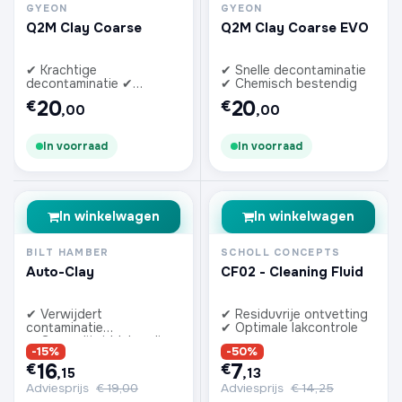
GYEON
GYEON
Q2M Clay Coarse
Q2M Clay Coarse EVO
✔ Krachtige
✔ Snelle decontaminatie
decontaminatie ✔
✔ Chemisch bestendig
Chemisch resistent
20
20
€
€
,00
,00
In voorraad
In voorraad
In winkelwagen
In winkelwagen
BILT HAMBER
SCHOLL CONCEPTS
Auto-Clay
CF02 - Cleaning Fluid
✔ Verwijdert
✔ Residuvrije ontvetting
contaminatie
✔ Optimale lakcontrole
✔ Geen glijmiddel nodig
-15%
-50%
16
7
€
€
,15
,13
Adviesprijs
€
19,00
Adviesprijs
€
14,25