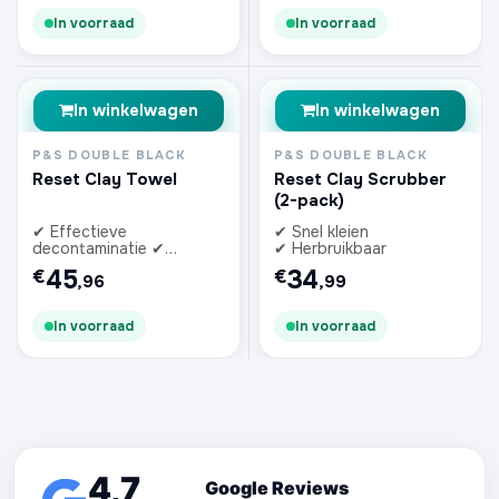
In voorraad
In voorraad
In winkelwagen
In winkelwagen
P&S DOUBLE BLACK
P&S DOUBLE BLACK
Reset Clay Towel
Reset Clay Scrubber
(2-pack)
✔ Effectieve
✔ Snel kleien
decontaminatie ✔
✔ Herbruikbaar
Herbruikbaar
45
34
€
€
,96
,99
In voorraad
In voorraad
4,7
Google Reviews