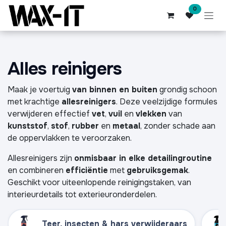
Overslaan naar inhoud
0
Alles reinigers
Maak je voertuig
van binnen en buiten
grondig schoon
met krachtige
allesreinigers
. Deze veelzijdige formules
verwijderen effectief
vet
,
vuil
en
vlekken
van
kunststof
,
stof
,
rubber
en
metaal
, zonder schade aan
de oppervlakken te veroorzaken.
Allesreinigers zijn
onmisbaar in elke detailingroutine
en combineren
efficiëntie
met
gebruiksgemak
.
Geschikt voor uiteenlopende reinigingstaken, van
interieurdetails tot exterieuronderdelen.
Teer, insecten & hars verwijderaars