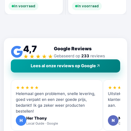
In voorraad
In voorraad
4,7
Google Reviews
★★★★★
Gebaseerd op
233
reviews
Lees al onze reviews op Google
★★★★★
★★★★
Helemaal geen problemen, snelle levering,
Uitstekende 
goed verpakt en een zeer goede prijs,
klantenservi
bedankt! Ik ga zeker weer producten
aan.
bestellen!
Her Thony
Nelly 
H
N
Local Guide · Google
Google 