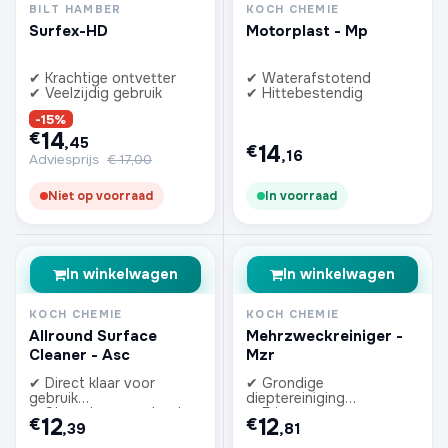
BILT HAMBER
KOCH CHEMIE
Surfex-HD
Motorplast - Mp
✔ Krachtige ontvetter
✔ Waterafstotend
✔ Veelzijdig gebruik
✔ Hittebestendig
-15%
14
€
,45
14
€
,16
Adviesprijs
€
17,00
Niet op voorraad
In voorraad
In winkelwagen
In winkelwagen
KOCH CHEMIE
KOCH CHEMIE
Allround Surface
Mehrzweckreiniger -
Cleaner - Asc
Mzr
✔ Direct klaar voor
✔ Grondige
gebruik
dieptereiniging
✔ Streeploos resultaat
✔ Frisse geur
12
12
€
€
,39
,81