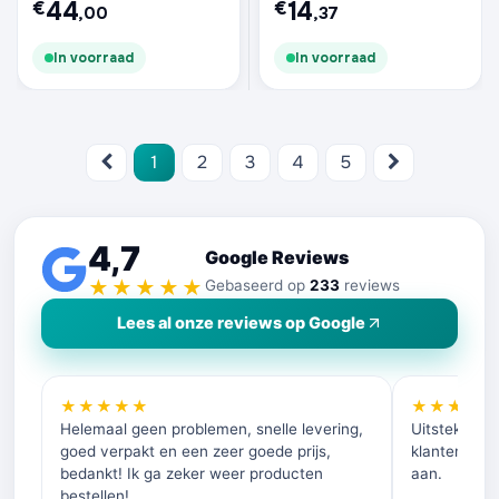
44
14
€
€
,00
,37
In voorraad
In voorraad
1
2
3
4
5
4,7
Google Reviews
★★★★★
Gebaseerd op
233
reviews
Lees al onze reviews op Google
★★★★★
★★★★
Helemaal geen problemen, snelle levering,
Uitstekende 
goed verpakt en een zeer goede prijs,
klantenservi
bedankt! Ik ga zeker weer producten
aan.
bestellen!