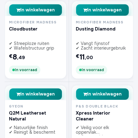
In winkelwagen
In winkelwagen
MICROFIBER MADNESS
MICROFIBER MADNESS
Cloudbuster
Dusting Diamond
✔ Streeploze ruiten
✔ Vangt fijnstof
✔ Wafelstructuur grip
✔ Zacht interieurgebruik
8
11
€
€
,49
,00
In voorraad
In voorraad
In winkelwagen
In winkelwagen
GYEON
P&S DOUBLE BLACK
Q2M Leatherset
Xpress Interior
Natural
Cleaner
✔ Natuurlijke finish
✔ Veilig voor elk
✔ Reinigt & beschermt
oppervlak
✔ Geen residu