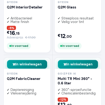
GYEON
GYEON
Q2M InteriorDetailer
Q2M Glass
✔ Antibacterieel
✔ Streeploos resultaat
✔ Matte finish
✔ Veilig voor tint
-5%
16
€
,15
12
€
,00
Adviesprijs
€
17,00
In voorraad
In voorraad
In winkelwagen
In winkelwagen
GYEON
GOIZPER IK
Q2M FabricCleaner
Multi TR Mini 360° -
0.6 liter
✔ Dieptereiniging
✔ 360°-sproeifunctie
✔ Vlekverwijdering
✔ Chemicaliënbestendig
-12%
12
€