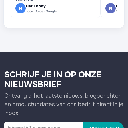
Her Thony
Nelly 
H
N
Local Guide · Google
Google 
SCHRIJF JE IN OP ONZE
NIEUWSBRIEF
Ontvang al het laatste nieuws, blogberichten
en productupdates van ons bedrijf direct in je
inbox.