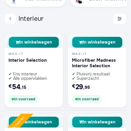
Interieur
In winkelwagen
In winkelwagen
WAX-IT
WAX-IT
Interior Selection
Microfiber Madness
Interior Selection
✔ Fris interieur
✔ Pluisvrij resultaat
✔ Alle oppervlakken
✔ Superzacht
54
29
€
€
,15
,95
In voorraad
In voorraad
Zomer favoriet
In winkelwagen
In winkelwagen