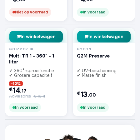
Niet op voorraad
In voorraad
In winkelwagen
In winkelwagen
GOIZPER IK
GYEON
Multi TR 1 - 360° - 1
Q2M Preserve
liter
✔ 360°-sproeifunctie
✔ UV-bescherming
✔ Grotere capaciteit
✔ Matte finish
-12%
14
€
,17
13
€
,00
Adviesprijs
€
16,11
In voorraad
In voorraad