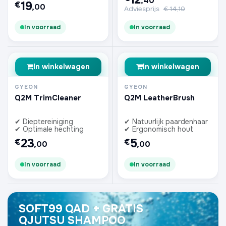
,40
19
€
,00
Adviesprijs
€
14,10
In voorraad
In voorraad
In winkelwagen
In winkelwagen
GYEON
GYEON
Q2M TrimCleaner
Q2M LeatherBrush
✔ Dieptereiniging
✔ Natuurlijk paardenhaar
✔ Optimale hechting
✔ Ergonomisch hout
23
5
€
€
,00
,00
In voorraad
In voorraad
SOFT99 QAD + GRATIS
QJUTSU SHAMPOO