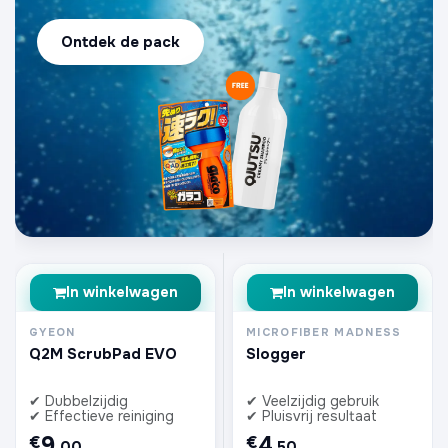
Ontdek de pack
In winkelwagen
In winkelwagen
GYEON
MICROFIBER MADNESS
Q2M ScrubPad EVO
Slogger
✔ Dubbelzijdig
✔ Veelzijdig gebruik
✔ Effectieve reiniging
✔ Pluisvrij resultaat
9
4
€
€
,00
,50