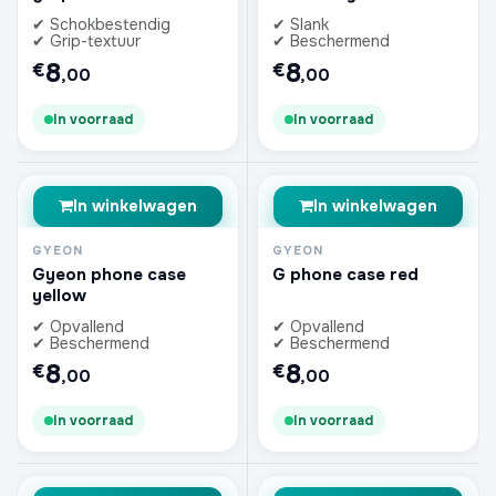
✔ Schokbestendig
✔ Slank
✔ Grip-textuur
✔ Beschermend
8
8
€
€
,00
,00
In voorraad
In voorraad
In winkelwagen
In winkelwagen
GYEON
GYEON
Gyeon phone case
G phone case red
yellow
✔ Opvallend
✔ Opvallend
✔ Beschermend
✔ Beschermend
8
8
€
€
,00
,00
In voorraad
In voorraad