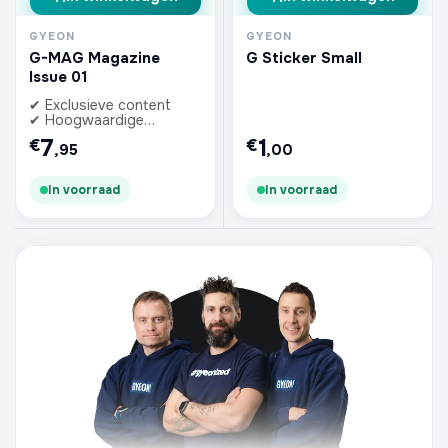
GYEON
GYEON
G-MAG Magazine
G Sticker Small
Issue 01
✔ Exclusieve content
✔ Hoogwaardige
afwerking
7
1
€
€
,95
,00
In voorraad
In voorraad