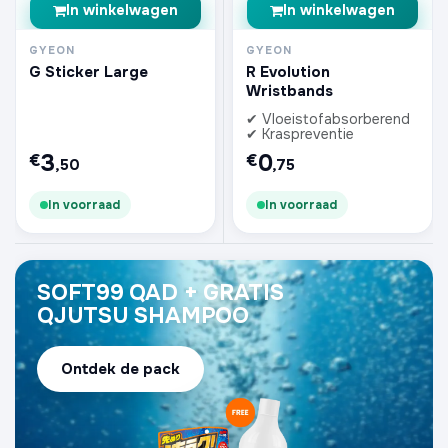
In winkelwagen
In winkelwagen
GYEON
GYEON
G Sticker Large
R Evolution
Wristbands
✔ Vloeistofabsorberend
✔ Kraspreventie
3
0
€
€
,50
,75
In voorraad
In voorraad
SOFT99 QAD + GRATIS
QJUTSU SHAMPOO
Ontdek de pack