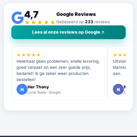
4,7
Google Reviews
★★★★★
Gebaseerd op
233
reviews
Lees al onze reviews op Google
★★★★★
★★★★
Helemaal geen problemen, snelle levering,
Uitstekende 
goed verpakt en een zeer goede prijs,
klantenservi
bedankt! Ik ga zeker weer producten
aan.
bestellen!
Her Thony
Nelly 
H
N
Local Guide · Google
Google 