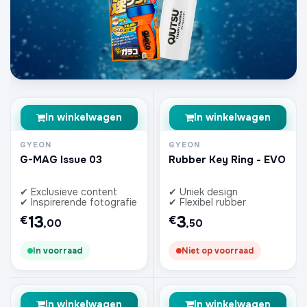
In winkelwagen
In winkelwagen
GYEON
GYEON
G-MAG Issue 03
Rubber Key Ring - EVO
✔ Exclusieve content
✔ Uniek design
✔ Inspirerende fotografie
✔ Flexibel rubber
13
3
€
€
,00
,50
In voorraad
Niet op voorraad
In winkelwagen
In winkelwagen