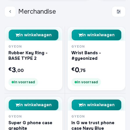
Merchandise
In winkelwagen
In winkelwagen
GYEON
GYEON
Rubber Key Ring -
Wrist Bands -
BASE TYPE 2
#gyeonized
3
0
€
€
,00
,75
In voorraad
In voorraad
In winkelwagen
In winkelwagen
GYEON
GYEON
Super G phone case
In G we trust phone
graphite
case Navy Blue