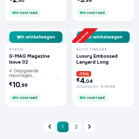
,50
,99
In voorraad
In voorraad
Uitverkoop
In winkelwagen
In winkelwagen
GYEON
AUTO FINESSE
G-MAG Magazine
Luxury Embossed
Issue 02
Lanyard Long
✔ Diepgaande
-70%
reportages
4
€
✔ Inspirerende fotografie
,04
10
€
,99
Adviesprijs
€
13,46
In voorraad
In voorraad
1
2