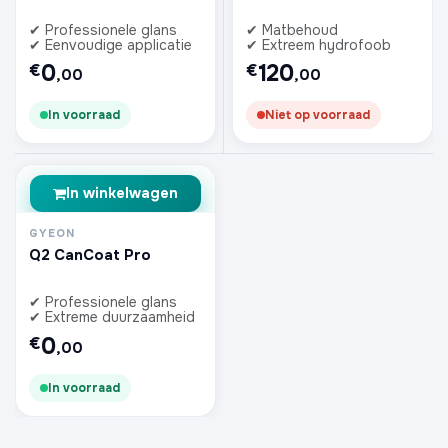
✔ Professionele glans
✔ Matbehoud
✔ Eenvoudige applicatie
✔ Extreem hydrofoob
0
120
€
€
,00
,00
In voorraad
Niet op voorraad
In winkelwagen
GYEON
Q2 CanCoat Pro
✔ Professionele glans
✔ Extreme duurzaamheid
0
€
,00
In voorraad