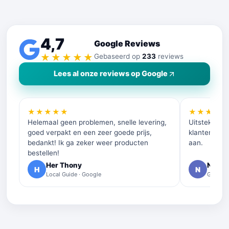
4,7
Google Reviews
★★★★★
Gebaseerd op
233
reviews
Lees al onze reviews op Google
★★★★★
★★★★
Helemaal geen problemen, snelle levering,
Uitstekende 
goed verpakt en een zeer goede prijs,
klantenservi
bedankt! Ik ga zeker weer producten
aan.
bestellen!
Her Thony
Nelly 
H
N
Local Guide · Google
Google 