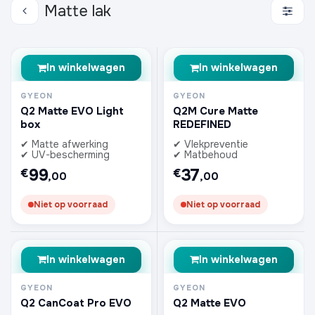
Matte lak
In winkelwagen
In winkelwagen
GYEON
GYEON
Q2 Matte EVO Light
Q2M Cure Matte
box
REDEFINED
✔ Matte afwerking
✔ Vlekpreventie
✔ UV-bescherming
✔ Matbehoud
99
37
€
€
,00
,00
Niet op voorraad
Niet op voorraad
In winkelwagen
In winkelwagen
GYEON
GYEON
Q2 CanCoat Pro EVO
Q2 Matte EVO