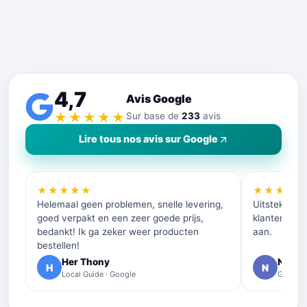
4,7
Avis Google
★★★★★
Sur base de
233
avis
Lire tous nos avis sur Google
★★★★★
★★★★
Helemaal geen problemen, snelle levering,
Uitstekende 
goed verpakt en een zeer goede prijs,
klantenservi
bedankt! Ik ga zeker weer producten
aan.
bestellen!
Her Thony
Nelly 
H
N
Local Guide · Google
Google 