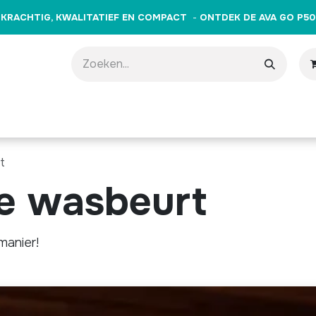
KRACHTIG, KWALITATIEF EN COMPACT
-
ONTDEK DE AVA GO P50
producten
Merken
Opleidingen
Evenementen
Cade
t
e wasbeurt
manier!