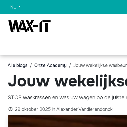
Overslaan naar inhoud
NL
Categorieën
Sets
Wassen
Promo
Alle 
Alle blogs
Onze Academy
Jouw wekelijkse wasbeur
Jouw wekelijks
STOP waskrassen en was uw wagen op de juiste 
29 oktober 2025
in
Alexander Vandierendonck