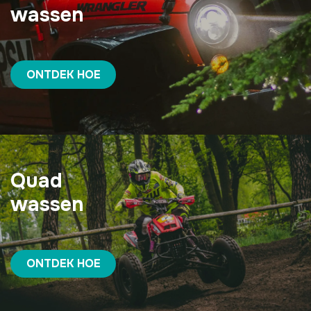
wassen
ONTDEK HOE
Quad
wassen
ONTDEK HOE