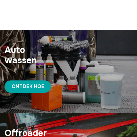
Auto
wassen
ONTDEK HOE
Offroader