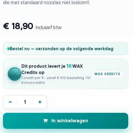
die met standaard nozzles niet loskomt.
€
18,90
Inclusief btw
Bestel nu — verzonden op de volgende werkdag
18
Dit product levert je
WAX
Credits op
WAX CREDITS
1 credit per € · vanaf € 100 bestelling +10
bonuscredits
−
+
In winkelwagen