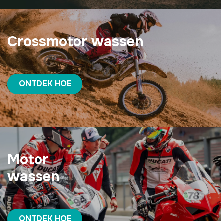
Crossmotor wassen
ONTDEK HOE
Motor
wassen
ONTDEK HOE