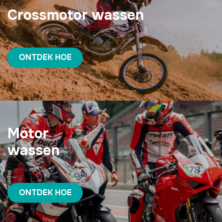
Crossmotor wassen
ONTDEK HOE
Motor
wassen
ONTDEK HOE