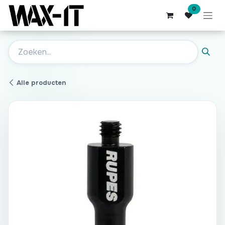
Overslaan naar inhoud
0
Alle producten