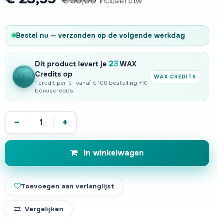
€
30,00
Inclusief btw
Bestel nu — verzonden op de volgende werkdag
23
Dit product levert je
WAX
Credits op
WAX CREDITS
1 credit per € · vanaf € 100 bestelling +10
bonuscredits
−
+
In winkelwagen
Toevoegen aan verlanglijst
Vergelijken