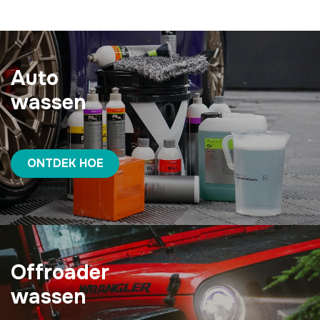
Auto
wassen
ONTDEK HOE
Offroader
wassen