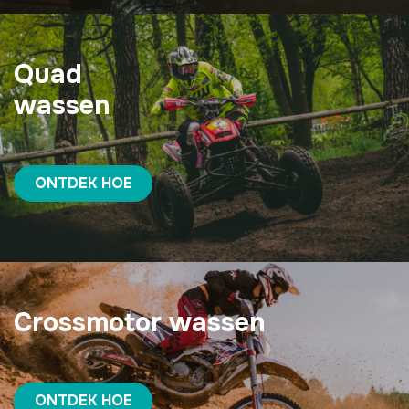
Quad
wassen
ONTDEK HOE
Crossmotor wassen
ONTDEK HOE