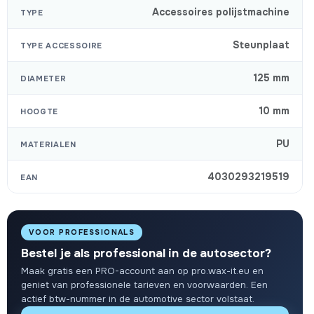
Accessoires polijstmachine
TYPE
Steunplaat
TYPE ACCESSOIRE
125 mm
DIAMETER
10 mm
HOOGTE
PU
MATERIALEN
4030293219519
EAN
VOOR PROFESSIONALS
Bestel je als professional in de autosector?
Maak gratis een PRO-account aan op pro.wax-it.eu en
geniet van professionele tarieven en voorwaarden. Een
actief btw-nummer in de automotive sector volstaat.