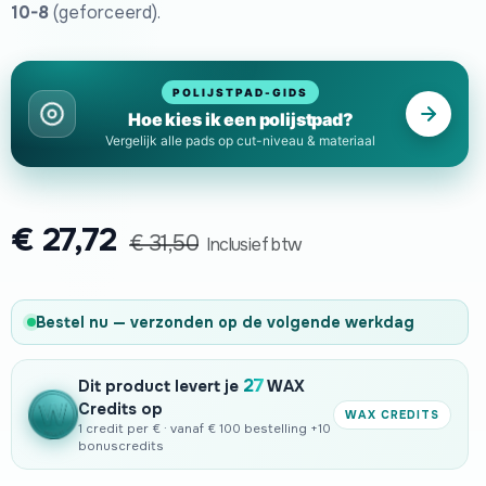
10-8
(geforceerd).
POLIJSTPAD-GIDS
Hoe kies ik een polijstpad?
Vergelijk alle pads op cut-niveau & materiaal
€
27,72
€
31,50
Inclusief btw
Bestel nu — verzonden op de volgende werkdag
27
Dit product levert je
WAX
Credits op
WAX CREDITS
1 credit per € · vanaf € 100 bestelling +10
bonuscredits