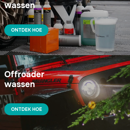
wassen
ONTDEK HOE
Offroader
wassen
ONTDEK HOE