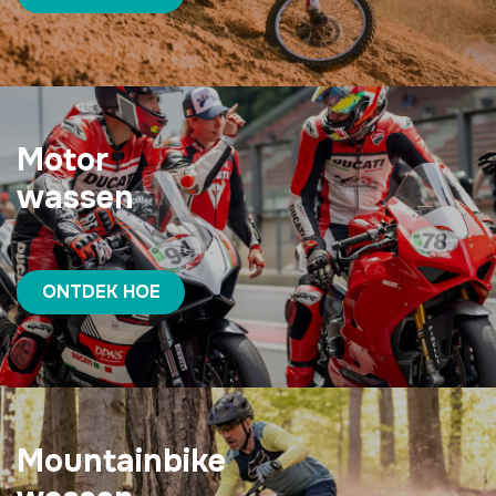
Motor
wassen
ONTDEK HOE
Mountainbike