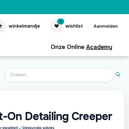
0
winkelmandje
wishlist
Aanmelden
Onze Online
Academy
aubonnen
Contact
Pro
it-On Detailing Creeper
-kwaliteit
Deskundig advies