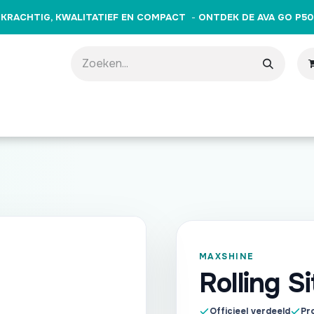
KRACHTIG, KWALITATIEF EN COMPACT
-
ONTDEK DE AVA GO P50
producten
Merken
Opleidingen
Evenementen
Cade
MAXSHINE
Rolling S
Officieel verdeeld
Pro