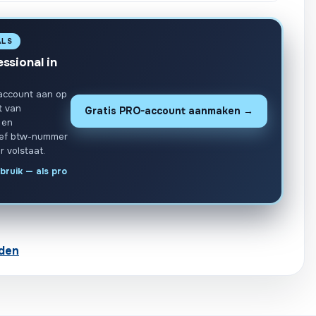
ALS
essional in
account aan op
t van
Gratis PRO-account aanmaken →
 en
ief btw-nummer
r volstaat.
bruik — als pro
den