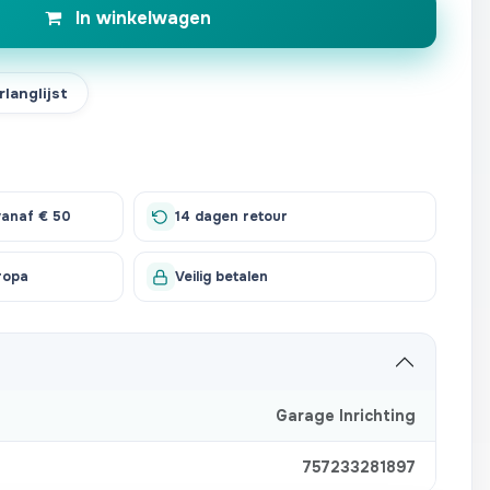
In winkelwagen
langlijst
vanaf € 50
14 dagen retour
ropa
Veilig betalen
Garage Inrichting
757233281897