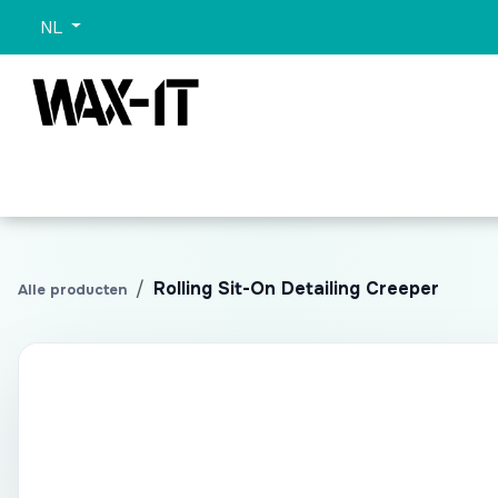
Overslaan naar inhoud
NL
Categorieën
Sets
Wassen
Promo
Alle 
Rolling Sit-On Detailing Creeper
Alle producten