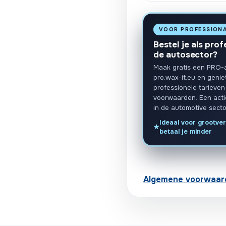
VOOR PROFESSION
Bestel je als prof
de autosector?
Maak gratis een PRO-
pro.wax-it.eu en genie
professionele tarieven
voorwaarden. Een act
in de automotive secto
Ideaal voor grootver
betaal je minder
Algemene voorwaar