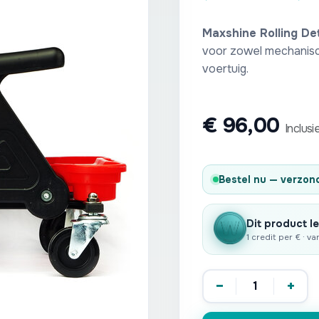
Maxshine Rolling De
voor zowel mechanisch
voertuig.
€
96,00
Inclusi
Bestel nu — verzo
Dit product le
1 credit per € · v
−
+