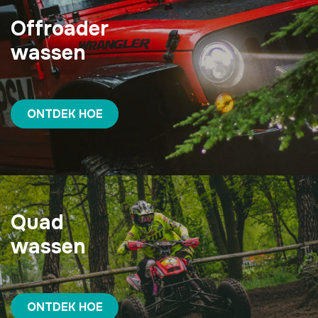
Offroader
wassen
ONTDEK HOE
Quad
wassen
ONTDEK HOE