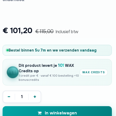
€
101,20
€
115,00
Inclusief btw
Bestel binnen
5u 7m
en we verzenden
vandaag
101
Dit product levert je
WAX
Credits op
WAX CREDITS
1 credit per € · vanaf € 100 bestelling +10
bonuscredits
−
+
In winkelwagen