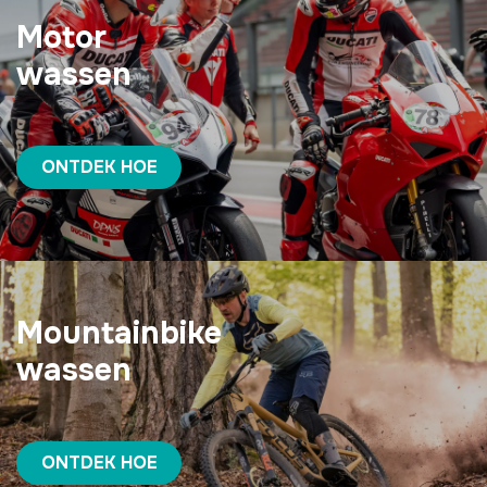
Motor
wassen
ONTDEK HOE
Mountainbike
wassen
ONTDEK HOE