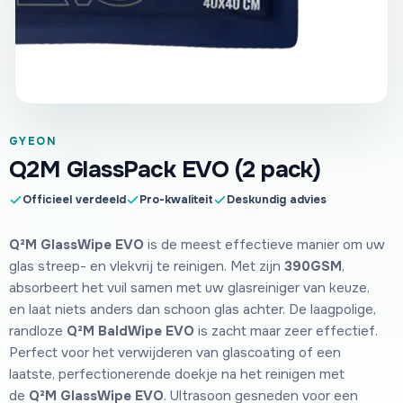
GYEON
Q2M GlassPack EVO (2 pack)
Officieel verdeeld
Pro-kwaliteit
Deskundig advies
Q²M GlassWipe EVO
is de meest effectieve manier om uw
glas streep- en vlekvrij te reinigen. Met zijn
390GSM
,
absorbeert het vuil samen met uw glasreiniger van keuze,
en laat niets anders dan schoon glas achter. De laagpolige,
randloze
Q²M BaldWipe EVO
is zacht maar zeer effectief.
Perfect voor het verwijderen van glascoating of een
laatste, perfectionerende doekje na het reinigen met
de
Q²M GlassWipe EVO
. Ultrasoon gesneden voor een