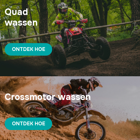
Quad
wassen
ONTDEK HOE
Crossmotor wassen
ONTDEK HOE