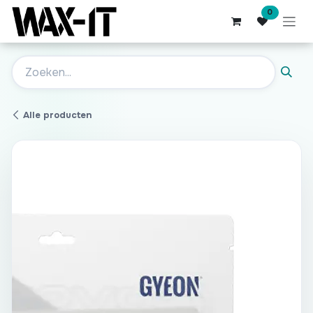
Overslaan naar inhoud
0
Alle producten