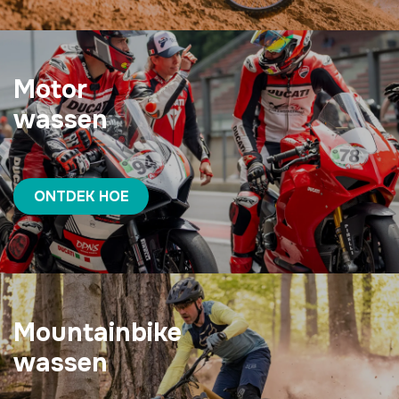
Motor
wassen
ONTDEK HOE
Mountainbike
wassen