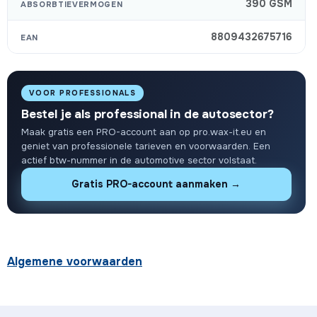
390 GSM
ABSORBTIEVERMOGEN
8809432675716
EAN
VOOR PROFESSIONALS
Bestel je als professional in de autosector?
Maak gratis een PRO-account aan op pro.wax-it.eu en
geniet van professionele tarieven en voorwaarden. Een
actief btw-nummer in de automotive sector volstaat.
Gratis PRO-account aanmaken →
Algemene voorwaarden