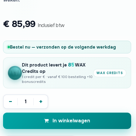
€
85,99
Inclusief btw
Bestel nu — verzonden op de volgende werkdag
85
Dit product levert je
WAX
Credits op
WAX CREDITS
1 credit per € · vanaf € 100 bestelling +10
bonuscredits
−
+
In winkelwagen