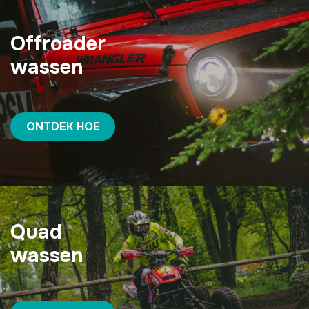
Offroader
wassen
ONTDEK HOE
Quad
wassen