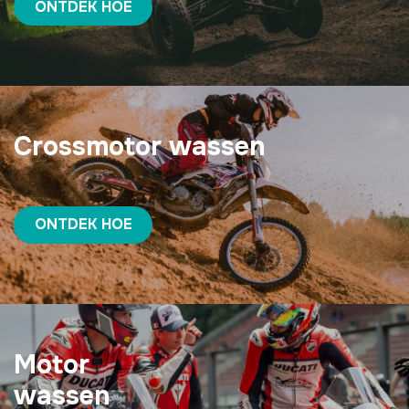
ONTDEK HOE
Crossmotor wassen
ONTDEK HOE
Motor
wassen