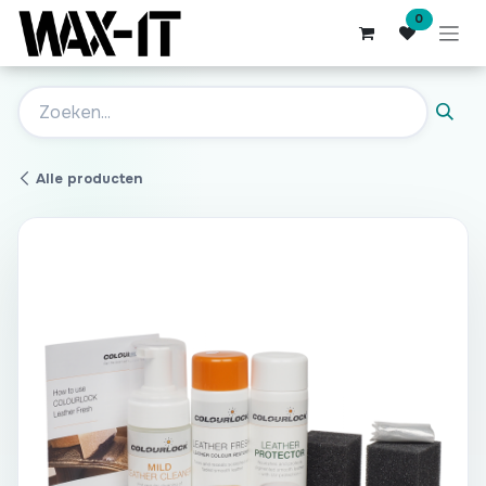
Overslaan naar inhoud
0
Alle producten