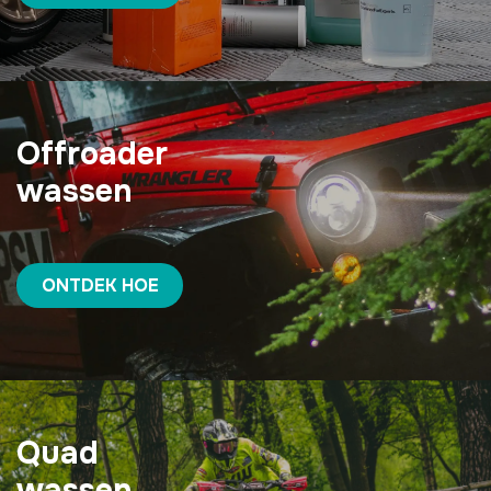
Offroader
wassen
ONTDEK HOE
Quad
wassen