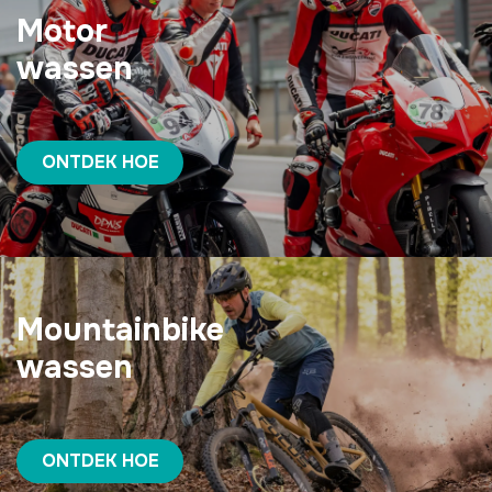
Motor
wassen
ONTDEK HOE
Mountainbike
wassen
ONTDEK HOE