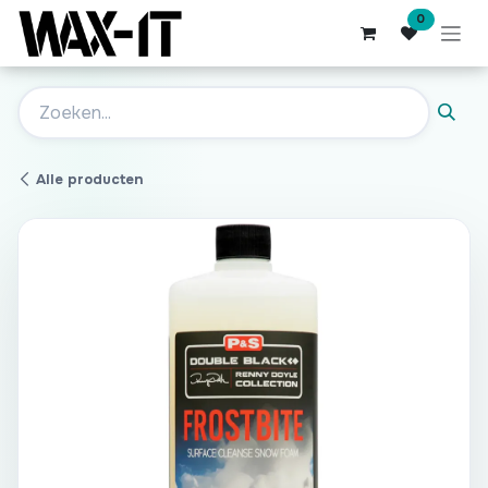
Overslaan naar inhoud
0
Alle producten