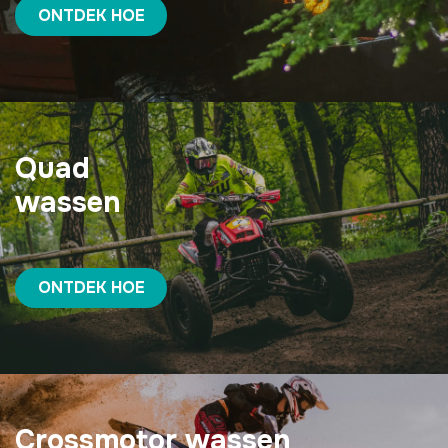
ONTDEK HOE
Quad
wassen
ONTDEK HOE
Crossmotor wassen