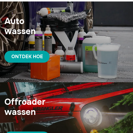
Auto
wassen
ONTDEK HOE
Offroader
wassen