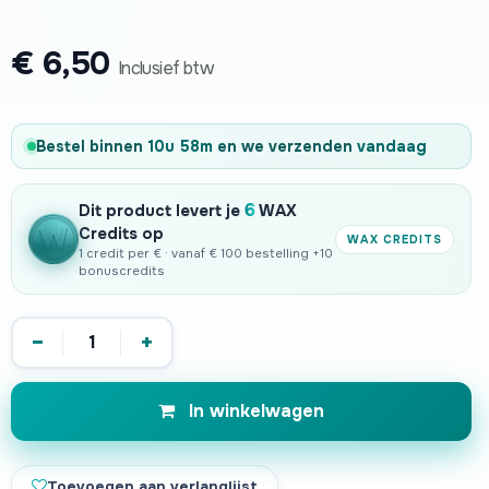
€
6,50
Inclusief btw
Bestel binnen
10u 58m
en we verzenden
vandaag
6
Dit product levert je
WAX
Credits op
WAX CREDITS
1 credit per € · vanaf € 100 bestelling +10
bonuscredits
−
+
In winkelwagen
Toevoegen aan verlanglijst