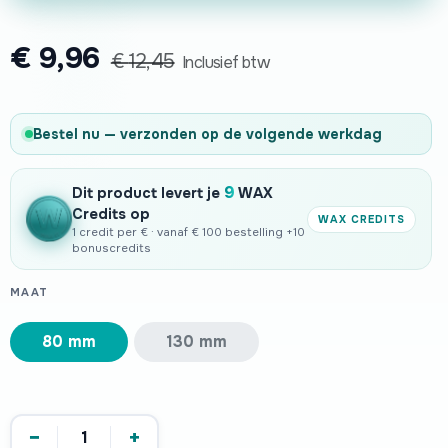
€
9,96
€
12,45
Inclusief btw
Bestel nu — verzonden op de volgende werkdag
9
Dit product levert je
WAX
Credits op
WAX CREDITS
1 credit per € · vanaf € 100 bestelling +10
bonuscredits
MAAT
80 mm
130 mm
−
+