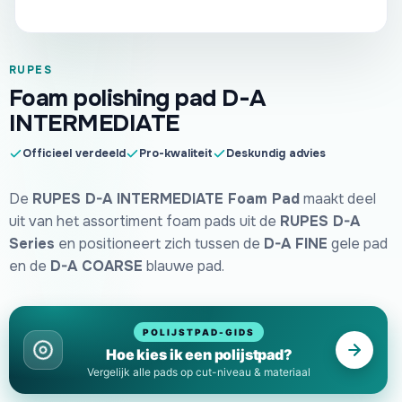
RUPES
Foam polishing pad D-A
INTERMEDIATE
Officieel verdeeld
Pro-kwaliteit
Deskundig advies
De
RUPES D-A INTERMEDIATE Foam Pad
maakt deel
uit van het assortiment foam pads uit de
RUPES D-A
Series
en positioneert zich tussen de
D-A FINE
gele pad
en de
D-A COARSE
blauwe pad.
POLIJSTPAD-GIDS
Hoe kies ik een polijstpad?
Vergelijk alle pads op cut-niveau & materiaal