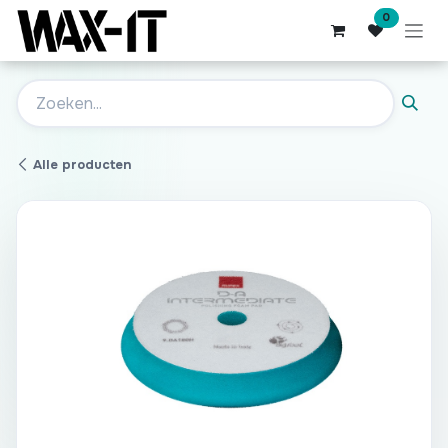
Overslaan naar inhoud
0
Alle producten