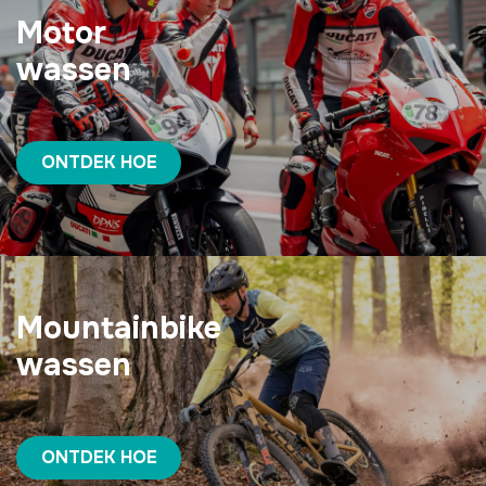
Motor
wassen
ONTDEK HOE
Mountainbike
wassen
ONTDEK HOE