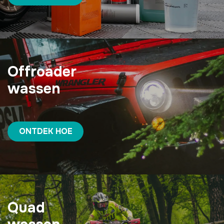
Offroader
wassen
ONTDEK HOE
Quad