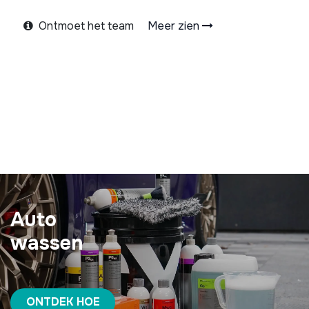
Ontmoet het team
Meer zien
Auto
wassen
ONTDEK HOE