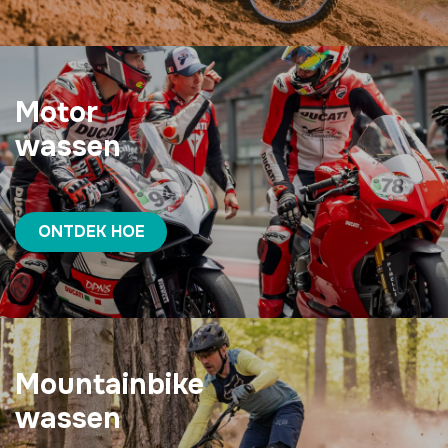
Motor
wassen
ONTDEK HOE
Mountainbike
wassen