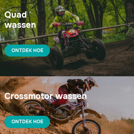
Quad
wassen
ONTDEK HOE
Crossmotor wassen
ONTDEK HOE