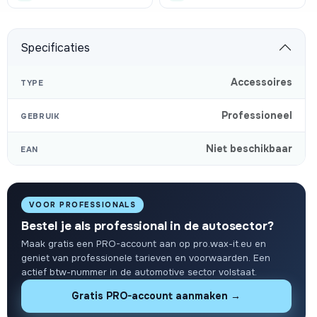
Specificaties
Accessoires
TYPE
Professioneel
GEBRUIK
Niet beschikbaar
EAN
VOOR PROFESSIONALS
Bestel je als professional in de autosector?
Maak gratis een PRO-account aan op pro.wax-it.eu en
geniet van professionele tarieven en voorwaarden. Een
actief btw-nummer in de automotive sector volstaat.
Gratis PRO-account aanmaken →