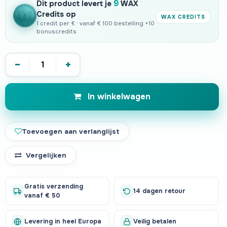
9
Dit product levert je
WAX
Credits op
WAX CREDITS
1 credit per € · vanaf € 100 bestelling +10
bonuscredits
−
+
In winkelwagen
Toevoegen aan verlanglijst
Vergelijken
Gratis verzending
14 dagen retour
vanaf € 50
Levering in heel Europa
Veilig betalen