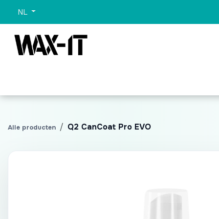
Overslaan naar inhoud
NL
Categorieën
Sets
Wassen
Promo
Alle 
Q2 CanCoat Pro EVO
Alle producten