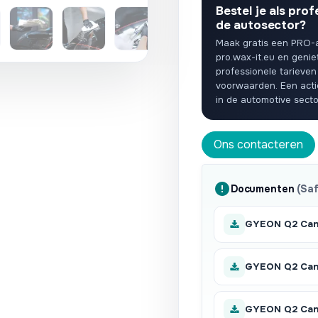
Bestel je als prof
de autosector?
Maak gratis een PRO-
pro.wax-it.eu en genie
professionele tarieven
voorwaarden. Een act
in de automotive secto
Ons contacteren
Documenten
(Sa
GYEON Q2 Can
GYEON Q2 CanC
GYEON Q2 CanC