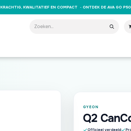
KRACHTIG, KWALITATIEF EN COMPACT
-
ONTDEK DE AVA GO P50
producten
Merken
Opleidingen
Evenementen
Cade
GYEON
Q2 CanCo
Officieel verdeeld
Pro