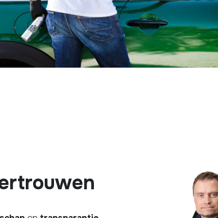
ertrouwen
schap
en
transparantie
.