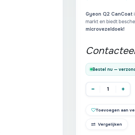
Gyeon Q2 CanCoat
i
markt en biedt besche
microvezeldoek!
Contacteer
Bestel nu — verzo
−
+
Toevoegen aan ver
Vergelijken