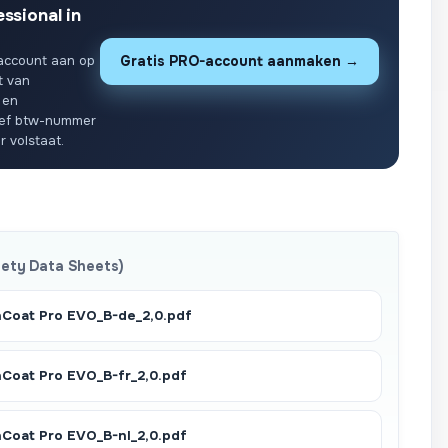
essional in
account aan op
Gratis PRO-account aanmaken →
t van
 en
ief btw-nummer
r volstaat.
fety Data Sheets)
Coat Pro EVO_B-de_2,0.pdf
oat Pro EVO_B-fr_2,0.pdf
oat Pro EVO_B-nl_2,0.pdf