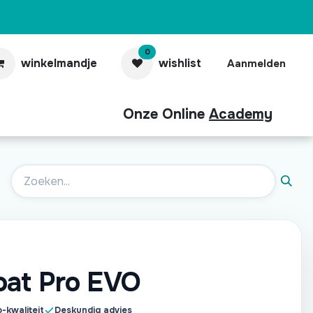
0
winkelmandje
wishlist
Aanmelden
Onze Online
Academy
aubonnen
Contact
Pro
at Pro EVO
-kwaliteit
Deskundig advies