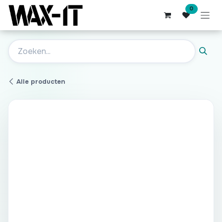
Overslaan naar inhoud
0
Alle producten