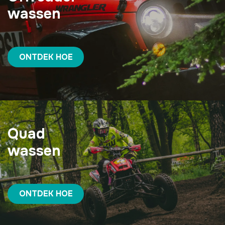
wassen
ONTDEK HOE
Quad
wassen
ONTDEK HOE