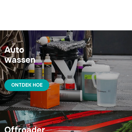
Auto
wassen
ONTDEK HOE
Offroader