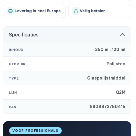
Levering in heel Europa
Veilig betalen
Specificaties
250 ml
,
120 ml
INHOUD
Polijsten
GEBRUIK
Glaspolijstmiddel
TYPE
Q2M
LIJN
8809973750415
EAN
VOOR PROFESSIONALS