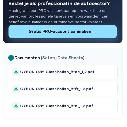
Bestel je als professional in de autosector?
Maak gratis een PRO-account aan op pro.wax-it.eu en
geniet van professionele tarieven en voorwaarden. Een
actief btw-nummer in de automotive sector volstaat.
Gratis PRO-account aanmaken →
Documenten
(Safety Data Sheets)
GYEON Q2M GlassPolish_B-de_1,2.pdf
GYEON Q2M GlassPolish_B-fr_1,2.pdf
GYEON Q2M GlassPolish_B-nl_1,2.pdf