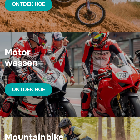
ONTDEK HOE
Motor
wassen
ONTDEK HOE
Mountainbike