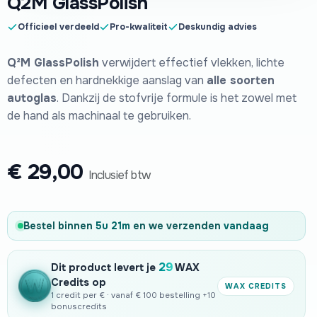
Q2M GlassPolish
Officieel verdeeld
Pro-kwaliteit
Deskundig advies
Q²M GlassPolish
verwijdert effectief vlekken, lichte
defecten en hardnekkige aanslag van
alle soorten
autoglas
. Dankzij de stofvrije formule is het zowel met
de hand als machinaal te gebruiken.
€
29,00
Inclusief btw
Bestel binnen
5u 21m
en we verzenden
vandaag
29
Dit product levert je
WAX
Credits op
WAX CREDITS
1 credit per € · vanaf € 100 bestelling +10
bonuscredits