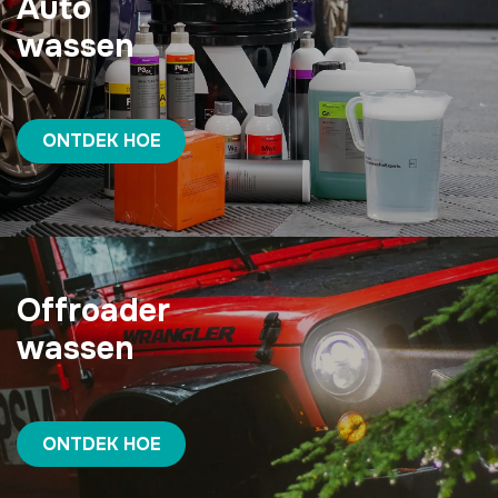
Auto
wassen
ONTDEK HOE
Offroader
wassen
ONTDEK HOE