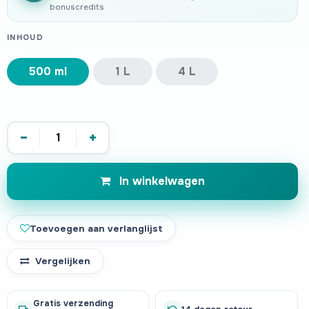
bonuscredits
INHOUD
500 ml
1 L
4 L
−
+
In winkelwagen
Toevoegen aan verlanglijst
Vergelijken
Gratis verzending