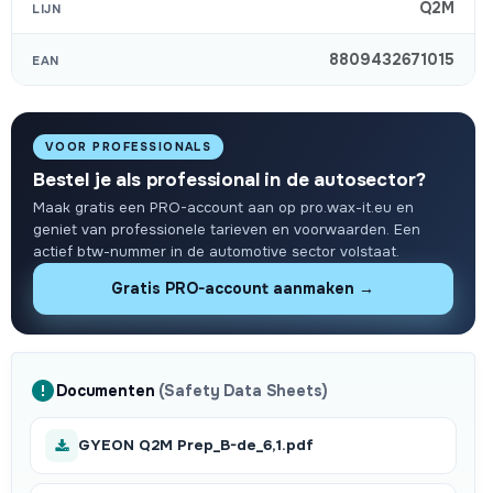
Q2M
LIJN
8809432671015
EAN
VOOR PROFESSIONALS
Bestel je als professional in de autosector?
Maak gratis een PRO-account aan op pro.wax-it.eu en
geniet van professionele tarieven en voorwaarden. Een
actief btw-nummer in de automotive sector volstaat.
Gratis PRO-account aanmaken →
Documenten
(Safety Data Sheets)
GYEON Q2M Prep_B-de_6,1.pdf