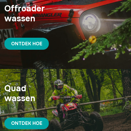
Offroader
wassen
ONTDEK HOE
Quad
wassen
ONTDEK HOE