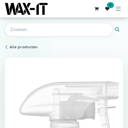
Overslaan naar inhoud
0
Alle producten