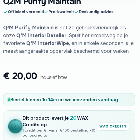
Q2M Purify Maintain
Officieel verdeeld
Pro-kwaliteit
Deskundig advies
Q²M Purify Maintain
is net zo gebruiksvriendelijk als
onze
Q²M InteriorDetailer
. Spuit het simpelweg op je
favoriete
Q²M InteriorWipe
, en in enkele seconden is je
meest aangeraakte oppervlak beschermd voor weken.
€
20,00
Inclusief btw
Bestel binnen
1u 14m
en we verzenden
vandaag
20
Dit product levert je
WAX
Credits op
WAX CREDITS
1 credit per € · vanaf € 100 bestelling +10
bonuscredits