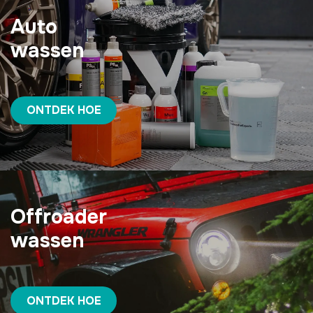
Auto
wassen
ONTDEK HOE
Offroader
wassen
ONTDEK HOE