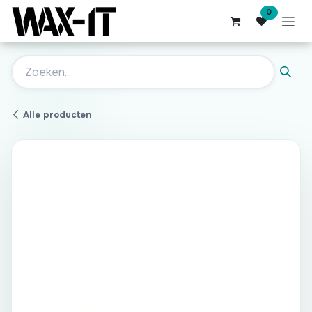
Overslaan naar inhoud
0
Alle producten