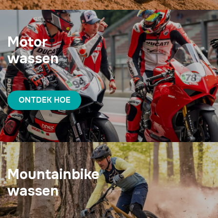
Motor
wassen
ONTDEK HOE
Mountainbike
wassen