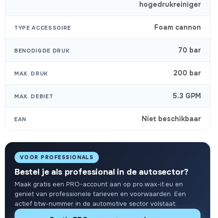
hogedrukreiniger
Foam cannon
TYPE ACCESSOIRE
70 bar
BENODIGDE DRUK
200 bar
MAX. DRUK
5.3 GPM
MAX. DEBIET
Niet beschikbaar
EAN
VOOR PROFESSIONALS
Bestel je als professional in de autosector?
Maak gratis een PRO-account aan op pro.wax-it.eu en
geniet van professionele tarieven en voorwaarden. Een
actief btw-nummer in de automotive sector volstaat.