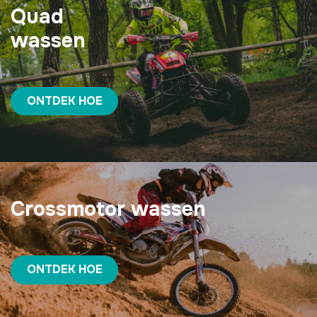
Quad
wassen
ONTDEK HOE
Crossmotor wassen
ONTDEK HOE