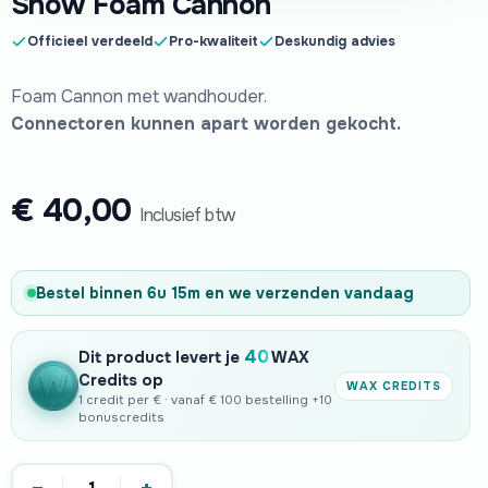
Snow Foam Cannon
Officieel verdeeld
Pro-kwaliteit
Deskundig advies
Foam Cannon met wandhouder.
Connectoren kunnen apart worden gekocht.
€
40,00
Inclusief btw
Bestel binnen
6u 15m
en we verzenden
vandaag
40
Dit product levert je
WAX
Credits op
WAX CREDITS
1 credit per € · vanaf € 100 bestelling +10
bonuscredits