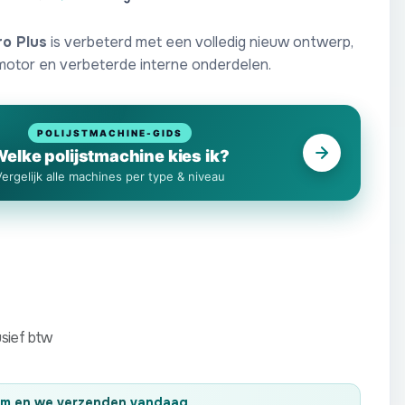
o Plus
is verbeterd met een volledig nieuw ontwerp,
otor en verbeterde interne onderdelen.
POLIJSTMACHINE-GIDS
elke polijstmachine kies ik?
Vergelijk alle machines per type & niveau
usief btw
8m
en we verzenden
vandaag