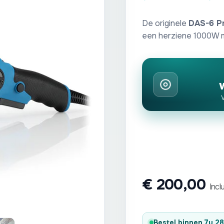
De originele
DAS-6 Pr
een herziene 1000W m
W
€
200,00
Incl
Bestel binnen
7u 2