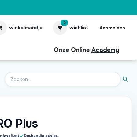
0
winkelmandje
wishlist
Aanmelden
Onze Online
Academy
aubonnen
Contact
Pro
RO Plus
-kwaliteit
Deskundig advies