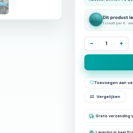
Dit product le
1 credit per € · v
−
+
Toevoegen aan ver
Vergelijken
Gratis verzending 
Levering in heel Eu