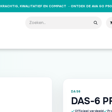
KRACHTIG, KWALITATIEF EN COMPACT
-
ONTDEK DE AVA GO P50
producten
Merken
Opleidingen
Evenementen
Cade
DAS6
DAS-6 P
Officieel verdeeld
Pro