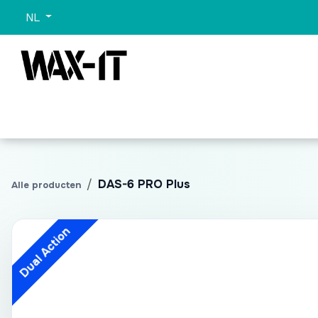
Overslaan naar inhoud
NL
Categorieën
Sets
Wassen
Promo
Alle 
DAS-6 PRO Plus
Alle producten
Dual Action