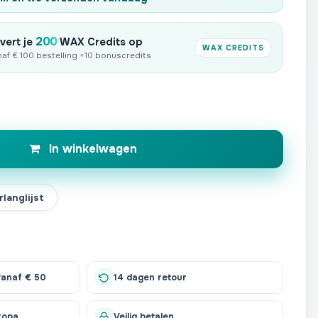
200
vert je
WAX Credits op
WAX CREDITS
anaf € 100 bestelling +10 bonuscredits
In winkelwagen
langlijst
vanaf € 50
14 dagen retour
ropa
Veilig betalen