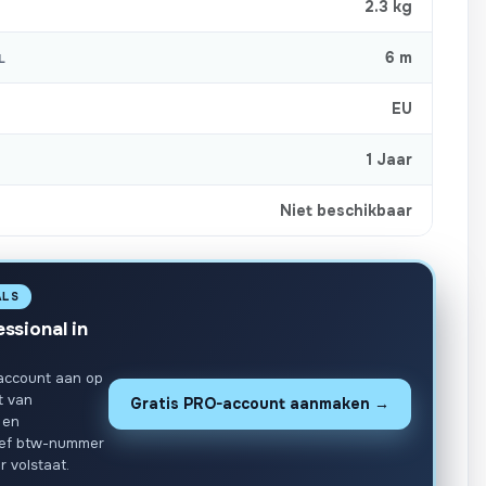
2.3 kg
6 m
L
EU
1 Jaar
Niet beschikbaar
ALS
essional in
account aan op
t van
Gratis PRO-account aanmaken →
 en
ief btw-nummer
r volstaat.