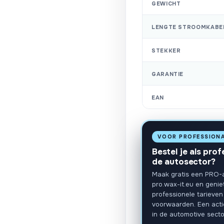
GEWICHT
LENGTE STROOMKABE
STEKKER
GARANTIE
EAN
VOOR PROFESSION
Bestel je als prof
de autosector?
Maak gratis een PRO-
pro.wax-it.eu en genie
professionele tarieven
voorwaarden. Een act
in de automotive secto