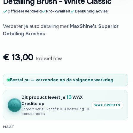
Detailing Brush - White Classic
Officieel verdeeld
Pro-kwaliteit
Deskundig advies
Verbeter je auto detailing met
MaxShine's Superior
Detailing Brushes
.
€
13,00
Inclusief btw
Bestel nu — verzonden op de volgende werkdag
13
Dit product levert je
WAX
Credits op
WAX CREDITS
1 credit per € · vanaf € 100 bestelling +10
bonuscredits
MAAT