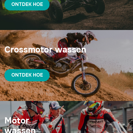
ONTDEK HOE
Crossmotor wassen
ONTDEK HOE
Motor
wassen