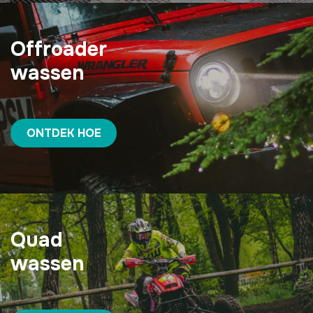
Offroader
wassen
ONTDEK HOE
Quad
wassen