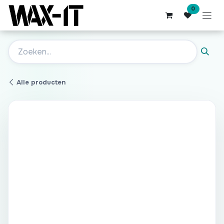
Overslaan naar inhoud
0
Alle producten