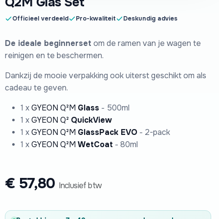
Q2M Glas Set
Officieel verdeeld
Pro-kwaliteit
Deskundig advies
De ideale beginnerset
om de ramen van je wagen te
reinigen en te beschermen.
Dankzij de mooie verpakking ook uiterst geschikt om als
cadeau te geven.
1 x
GYEON Q²M
Glass
- 500ml
1 x
GYEON Q²
QuickView
1 x
GYEON Q²M
GlassPack EVO
- 2-pack
1 x
GYEON Q²M
WetCoat
- 80ml
€
57,80
Inclusief btw