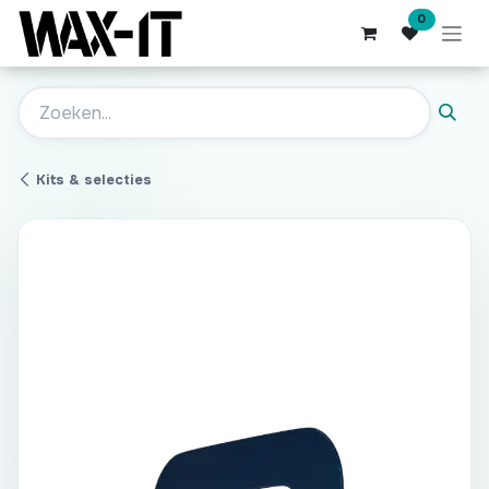
Overslaan naar inhoud
0
Kits & selecties