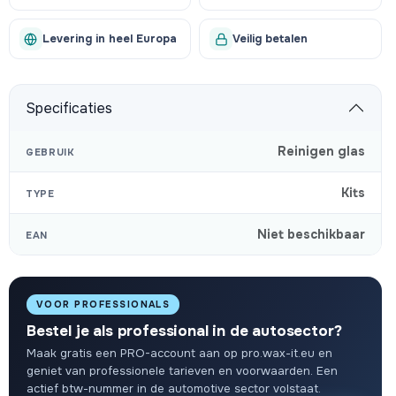
Levering in heel Europa
Veilig betalen
Specificaties
Reinigen glas
GEBRUIK
Kits
TYPE
Niet beschikbaar
EAN
VOOR PROFESSIONALS
Bestel je als professional in de autosector?
Maak gratis een PRO-account aan op pro.wax-it.eu en
geniet van professionele tarieven en voorwaarden. Een
actief btw-nummer in de automotive sector volstaat.