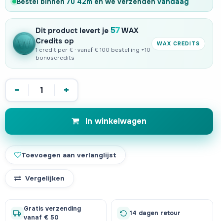
Bestel binnen
7u 42m
en we verzenden
vandaag
57
Dit product levert je
WAX
Credits op
WAX CREDITS
1 credit per € · vanaf € 100 bestelling +10
bonuscredits
−
+
In winkelwagen
Toevoegen aan verlanglijst
Vergelijken
Gratis verzending
14 dagen retour
vanaf € 50