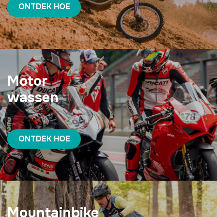
ONTDEK HOE
Motor
wassen
ONTDEK HOE
Mountainbike