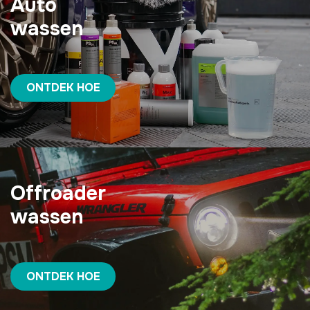
Auto
wassen
ONTDEK HOE
Offroader
wassen
ONTDEK HOE