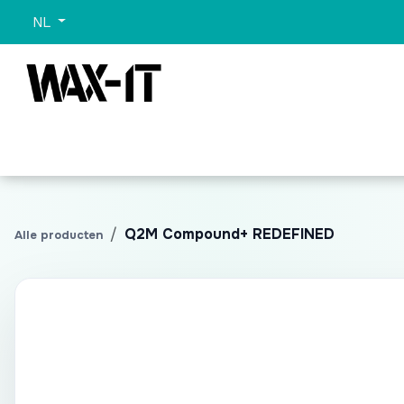
Overslaan naar inhoud
NL
Categorieën
Sets
Wassen
Promo
Alle 
Q2M Compound+ REDEFINED
Alle producten