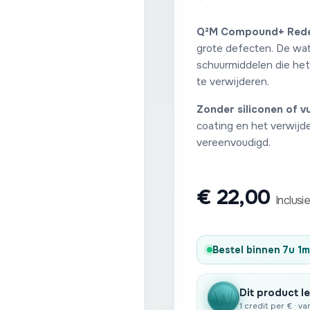
Q²M Compound+ Rede
grote defecten. De wa
schuurmiddelen die he
te verwijderen.
Zonder siliconen of v
coating en het verwijde
vereenvoudigd.
€
22,00
Inclusi
Bestel binnen
7u 1m
Dit product le
1 credit per € · v