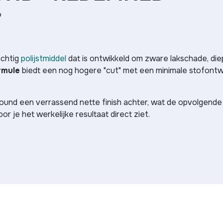
?
achtig
polijstmiddel
dat is ontwikkeld om zware lakschade, die
rmule
biedt een nog hogere "cut" met een minimale stofontw
und een verrassend nette finish achter, wat de opvolgend
or je het werkelijke resultaat direct ziet.