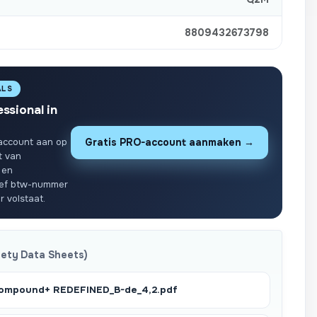
8809432673798
ALS
essional in
account aan op
Gratis PRO-account aanmaken →
t van
 en
ief btw-nummer
r volstaat.
fety Data Sheets)
mpound+ REDEFINED_B-de_4,2.pdf