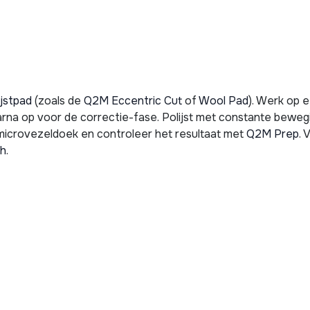
ijstpad
(zoals de
Q2M Eccentric Cut
of
Wool Pad
). Werk op 
arna op voor de correctie-fase. Polijst met constante bewegi
microvezeldoek en controleer het resultaat met
Q2M Prep
. 
sh
.