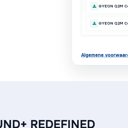
GYEON Q2M Co
GYEON Q2M Co
Algemene voorwaar
ND+ REDEFINED