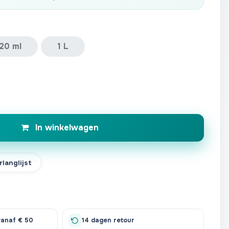
20 ml
1 L
In winkelwagen
langlijst
vanaf € 50
14 dagen retour