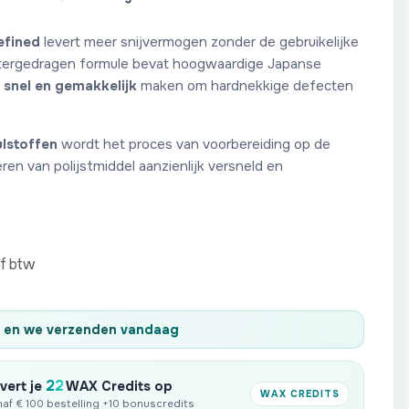
fined
levert meer snijvermogen zonder de gebruikelijke
tergedragen formule bevat hoogwaardige Japanse
t
snel en gemakkelijk
maken om hardnekkige defecten
ulstoffen
wordt het proces van voorbereiding op de
ren van polijstmiddel aanzienlijk versneld en
ef btw
en we verzenden
vandaag
22
vert je
WAX Credits op
WAX CREDITS
anaf € 100 bestelling +10 bonuscredits