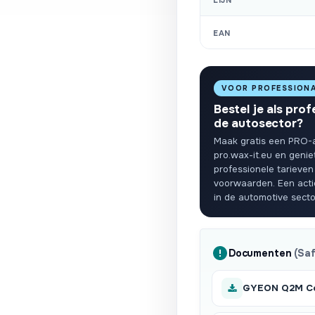
LIJN
EAN
VOOR PROFESSION
Bestel je als prof
de autosector?
Maak gratis een PRO-
pro.wax-it.eu en genie
professionele tarieven
voorwaarden. Een act
in de automotive secto
Documenten
(Sa
GYEON Q2M Co