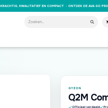
KRACHTIG, KWALITATIEF EN COMPACT
-
ONTDEK DE AVA GO P50
producten
Merken
Opleidingen
Evenementen
Cade
GYEON
Q2M Com
Officieel verdeeld
Pro