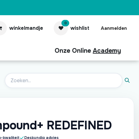
0
winkelmandje
wishlist
Aanmelden
Onze Online
Academy
aubonnen
Contact
Pro
pound+ REDEFINED
-kwaliteit
Deskundig advies