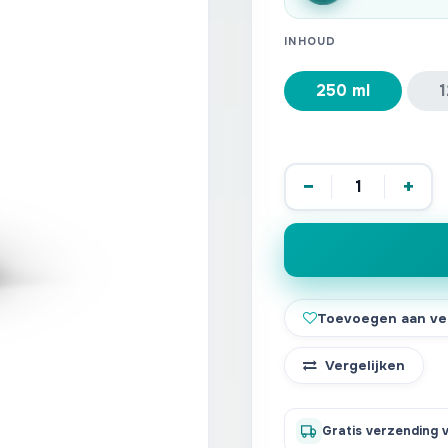
INHOUD
250 ml
1
−
+
Toevoegen aan ver
Vergelijken
Gratis verzending 