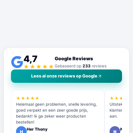
4,7
Google Reviews
★★★★★
Gebaseerd op
233
reviews
Lees al onze reviews op Google
★★★★★
★★★★
Helemaal geen problemen, snelle levering,
Uitstekende 
goed verpakt en een zeer goede prijs,
klantenservi
bedankt! Ik ga zeker weer producten
aan.
bestellen!
Her Thony
Nelly 
H
N